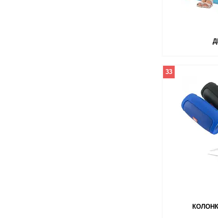
Д
33
КОЛОНК