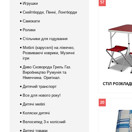
57
Игрушки
Скейтборди, Пенні, Лонгборди
Самокати
Ролики
Стільчики для годування
Мобілі (каруселі) на ліжечко,
Розвиваючі коврики, Музичні
ігри
Диво Сковорода Гриль Газ.
Виробництво Румунія та
Німеччина. Оригінал.
СТІЛ РОЗКЛАД
Дитячий транспорт
Все для нового року!
20
Дитячі меблі
Коляски дитячі
Велосипед 3-х колісний
Дитячі товари