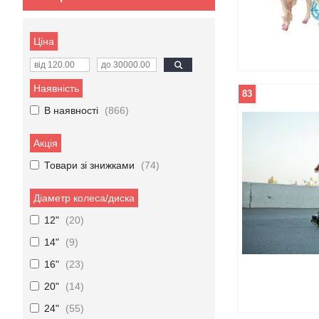
Ціна
Наявність
83
В наявності
866
Акція
Товари зі знижками
74
Діаметр колеса/диска
12"
20
14"
9
16"
23
20"
14
24"
55