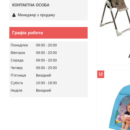
Менеджер з продажу
Графік роботи
Понеділок
09:00
20:00
Вівторок
09:00
20:00
Середа
09:00
20:00
Четвер
09:00
20:00
12
Пʼятниця
Вихідний
Субота
10:00
18:00
Неділя
Вихідний