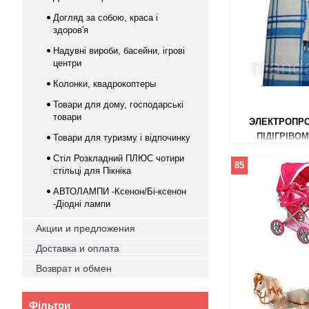
Догляд за собою, краса і
здоров'я
Надувні вироби, басейни, ігрові
центри
Колонки, квадрокоптеры
Товари для дому, господарські
товари
ЭЛЕКТРОПРО
ПІДІГРІВОМ
Товари для туризму і відпочинку
Стіл Розкладний ПЛЮС чотири
85
стільці для Пікніка
АВТОЛАМПИ -Ксенон/Бі-ксенон
-Діодні лампи
Акции и предложения
Доставка и оплата
Возврат и обмен
Фільтри