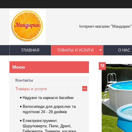
Інтернет-магазин "Мандарин"
ГЛАВНАЯ
ТОВАРЫ И УСЛУГИ
О НАС
78
Контакты
Товары и услуги
Надувні та каркасні басейни
Велосипеди для дорослих та
підліткові 24 - 29 дюймів
Електроінструмент.
Шуруповерти, Пили, Дрилі,
Гайковерти, Тримери, косарки