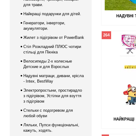
для трави.
Найкращі подарунки для дітей.
НАДУВНІ 
Генератори, інвертори,
акумулятори.
264
Жилет з підігрівом от PowerBank
Стіл Розкладний ПЛЮС чотири
стільці для Пікніка
Велосипеды 2-х колесные
Детские и для Взрослых
Надувні матраци, дивани, крісла
- Intex, BestWay
Электропростыни, простирадло
з підігрівом, Устілки для взуття
з підігрівом
Стельки с подогревом для
любой обуви
НАЙКРАЩІ 
Ляльки, Пупси функціональні,
кажуть, ходять.