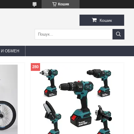
Кошик
Кошик
 И ОБМЕН
280