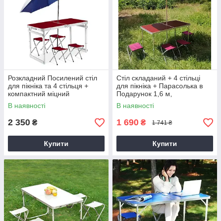
Розкладний Посилений стіл
Стіл складаний + 4 стільці
для пікніка та 4 стільця +
для пікніка + Парасолька в
компактний міцний
Подарунок 1,6 м,
парасолька 1,6 м у
туристичний столик.
В наявності
В наявності
ПОДАРУНОК!
2 350
1 690
₴
₴
1 741 ₴
Купити
Купити