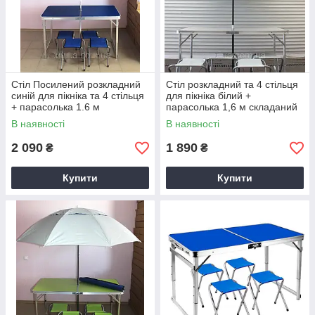
Стіл Посилений розкладний
Стіл розкладний та 4 стільця
синій для пікніка та 4 стільця
для пікніка білий +
+ парасолька 1.6 м
парасолька 1,6 м складаний
компактний в подарунок
В наявності
В наявності
2 090
1 890
₴
₴
Купити
Купити