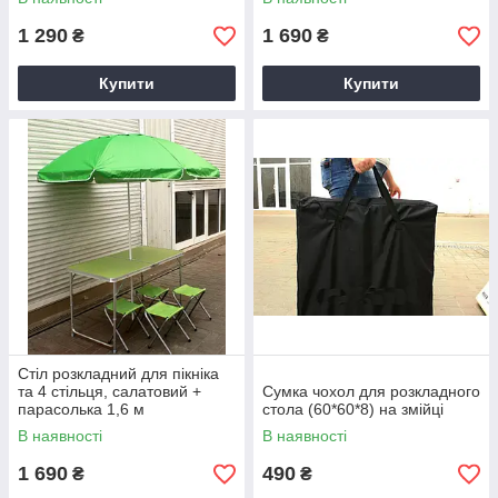
столик.
1 290
1 690
₴
₴
Купити
Купити
Стіл розкладний для пікніка
та 4 стільця, салатовий +
Сумка чохол для розкладного
парасолька 1,6 м
стола (60*60*8) на змійці
В наявності
В наявності
1 690
490
₴
₴