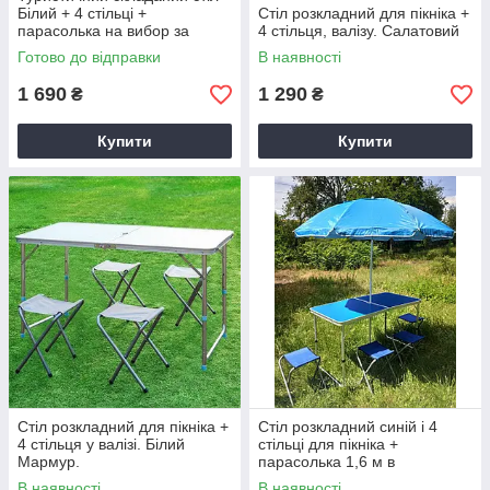
Білий + 4 стільці +
Стіл розкладний для пікніка +
парасолька на вибор за
4 стільця, валізу. Салатовий
кольором
Готово до відправки
В наявності
1 690
1 290
₴
₴
Купити
Купити
Стіл розкладний для пікніка +
Стіл розкладний синій і 4
4 стільця у валізі. Білий
стільці для пікніка +
Мармур.
парасолька 1,6 м в
подарунок, туристичний
В наявності
В наявності