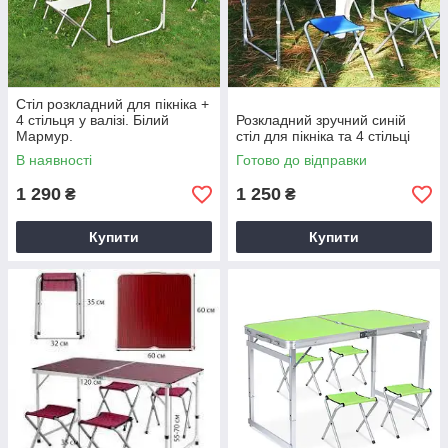
Стіл розкладний для пікніка +
4 стільця у валізі. Білий
Розкладний зручний синій
Мармур.
стіл для пікніка та 4 стільці
В наявності
Готово до відправки
1 290
1 250
₴
₴
Купити
Купити