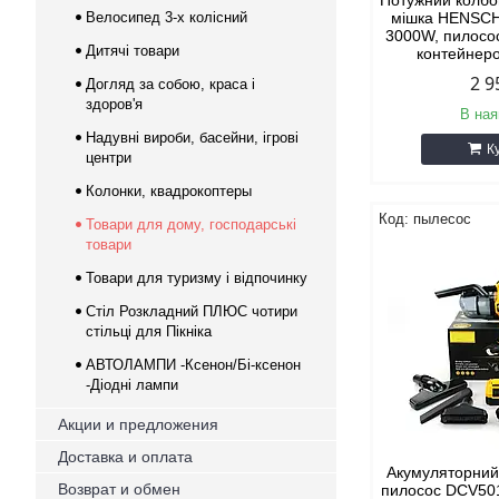
Потужний колбо
Велосипед 3-х колісний
мішка HENSCH
3000W, пилосо
Дитячі товари
контейнер
2 9
Догляд за собою, краса і
здоров'я
В ная
Надувні вироби, басейни, ігрові
К
центри
Колонки, квадрокоптеры
пылесос
Товари для дому, господарські
товари
Товари для туризму і відпочинку
Стіл Розкладний ПЛЮС чотири
стільці для Пікніка
АВТОЛАМПИ -Ксенон/Бі-ксенон
-Діодні лампи
Акции и предложения
Доставка и оплата
Акумуляторний
Возврат и обмен
пилосос DCV50