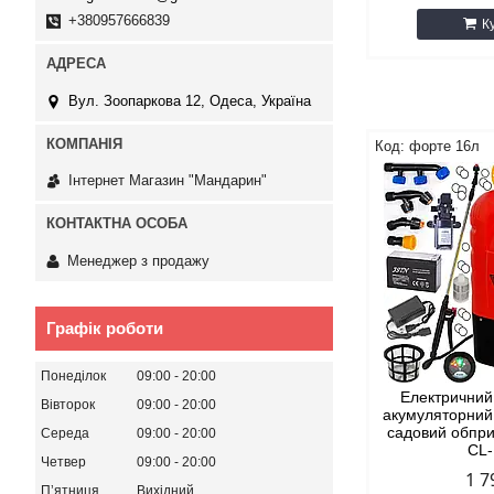
+380957666839
К
Вул. Зоопаркова 12, Одеса, Україна
форте 16л
Інтернет Магазин "Мандарин"
Менеджер з продажу
Графік роботи
Понеділок
09:00
20:00
Електричний
Вівторок
09:00
20:00
акумуляторний
садовий обпр
Середа
09:00
20:00
CL
Четвер
09:00
20:00
1 7
Пʼятниця
Вихідний