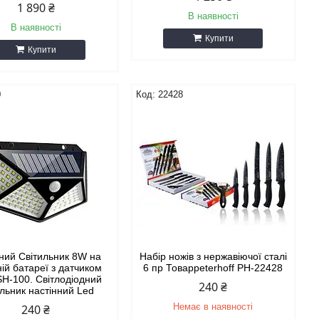
1 890 ₴
В наявності
В наявності
Купити
Купити
0
22428
ний Світильник 8W на
Набір ножів з нержавіючої сталі
ій батареї з датчиком
6 пр Товарpeterhoff PH-22428
SH-100. Світлодіодний
240 ₴
ильник настінний Led
Немає в наявності
240 ₴