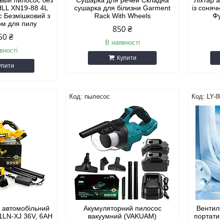
вый пилосос без
Сушарка для речей Складна
Ліхтар 
LL XN19-88 4L
сушарка для білизни Garment
із соня
с Безмішковий з
Rack With Wheels
Фу
ом для пилу
850 ₴
50 ₴
В наявності
вності
Купити
упити
пылесос
LY-8
 автомобільний
Акумуляторний пилосос
Вентил
1LN-XJ 36V, 6AH
вакуумний (VAKUAM)
портати