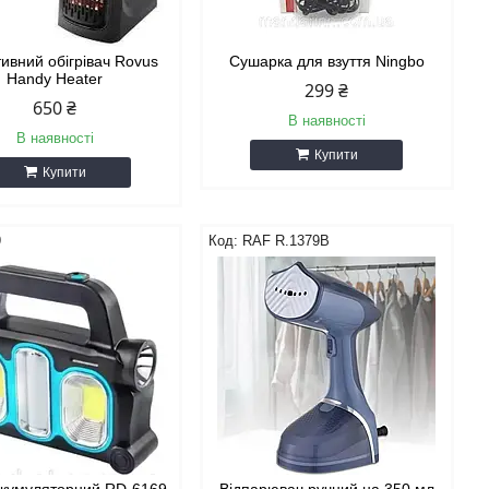
ивний обігрівач Rovus
Сушарка для взуття Ningbo
Handy Heater
299 ₴
650 ₴
В наявності
В наявності
Купити
Купити
9
RAF R.1379B