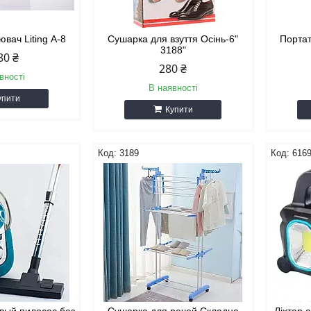
ювач Liting А-8
Сушарка для взуття Осінь-6"
Портат
3188"
80 ₴
280 ₴
вності
В наявності
упити
Купити
3189
616