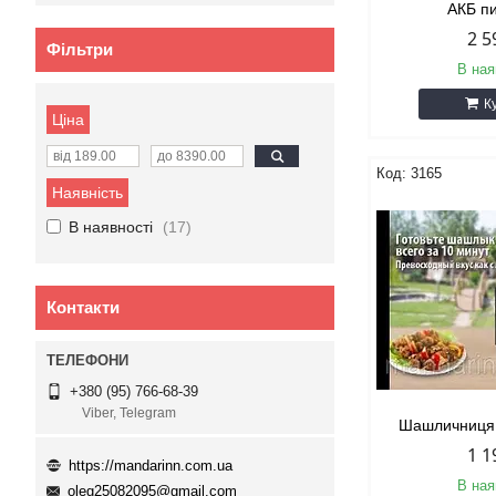
АКБ п
2 5
Фільтри
В ная
К
Ціна
3165
Наявність
В наявності
17
Контакти
+380 (95) 766-68-39
Viber, Telegram
Шашличниця
1 1
https://mandarinn.com.ua
В ная
oleg25082095@gmail.com