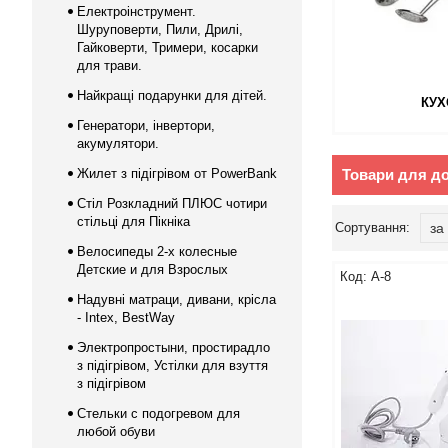
Електроінструмент.
Шуруповерти, Пили, Дрилі,
Гайковерти, Тримери, косарки
для трави.
Найкращі подарунки для дітей.
КУХ
Генератори, інвертори,
акумулятори.
Жилет з підігрівом от PowerBank
Товари для до
Стіл Розкладний ПЛЮС чотири
стільці для Пікніка
Велосипеды 2-х колесные
Детские и для Взрослых
А-8
Надувні матраци, дивани, крісла
- Intex, BestWay
Электропростыни, простирадло
з підігрівом, Устілки для взуття
з підігрівом
Стельки с подогревом для
любой обуви