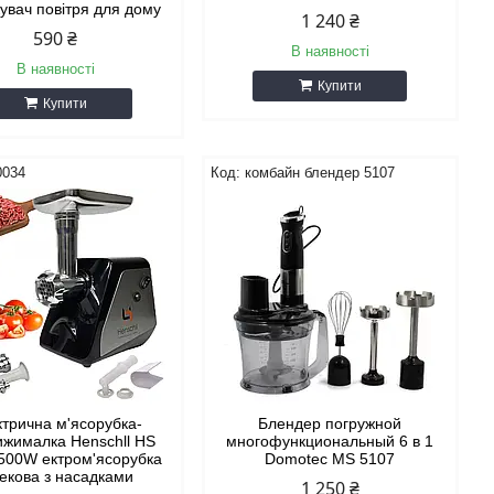
увач повітря для дому
1 240 ₴
590 ₴
В наявності
В наявності
Купити
Купити
0034
комбайн блендер 5107
ктрична м'ясорубка-
Блендер погружной
ижималка Henschll HS
многофункциональный 6 в 1
500W ектром'ясорубка
Domotec MS 5107
екова з насадками
1 250 ₴