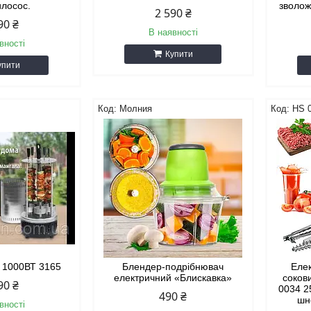
илосос.
зволож
2 590 ₴
90 ₴
В наявності
вності
Купити
упити
Молния
HS 
 1000ВТ 3165
Блендер-подрібнювач
Еле
електричний «Блискавка»
соков
90 ₴
0034 2
490 ₴
шн
вності