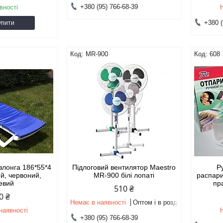
+380 (95) 766-68-39
вності
+380 (
упити
MR-900
608
злонга 186*55*4
Підлоговий вентилятор Maestro
Р
ий, червоний,
MR-900 білі лопаті
распари
евий
пр
510 ₴
0 ₴
Немає в наявності
Оптом і в роздріб
наявності
+380 (95) 766-68-39