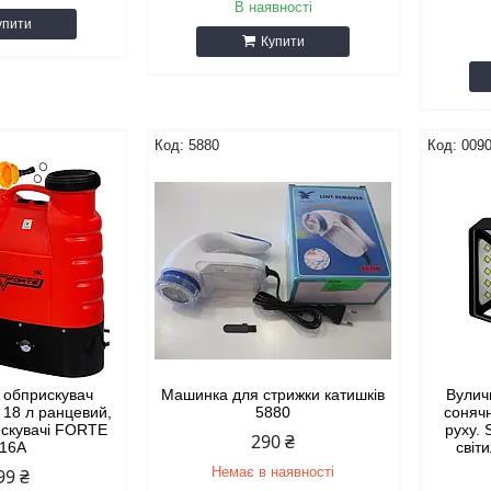
В наявності
упити
Купити
5880
009
 обприскувач
Машинка для стрижки катишків
Вулич
 18 л ранцевий,
5880
сонячн
искувачі FORTE
руху. 
290 ₴
-16А
світ
Немає в наявності
99 ₴