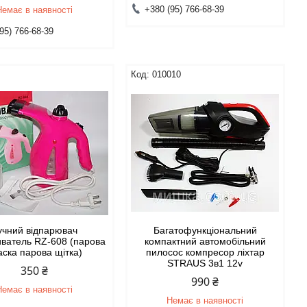
+380 (95) 766-68-39
Немає в наявності
95) 766-68-39
010010
учний відпарювач
Багатофункціональний
ватель RZ-608 (парова
компактний автомобільний
аска парова щітка)
пилосос компресор ліхтар
STRAUS 3в1 12v
350 ₴
990 ₴
Немає в наявності
Немає в наявності