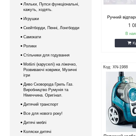
Ляльки, Пупси функціональні,
кажуть, ходять.
Ручний відпар
Игрушки
1 0
Скейтборди, Пенні, Лонгборди
В ная
Самокати
К
Ролики
Стільчики для годування
Мобілі (каруселі) на ліжечко,
XN-1988
Розвиваючі коврики, Музичні
ігри
Диво Сковорода Гриль Газ.
Виробництво Румунія та
Німеччина. Оригінал.
Дитячий транспорт
Все для нового року!
Дитячі меблі
Коляски дитячі