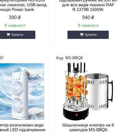
акумуляторний RD-6169
Відпарювач ручний на 350 мл
чною панеллю, USB-вихід
для всіх видів тканини RAF
нкція Power bank
R.1379B 1500W.
390 ₴
940 ₴
В наявності
В наявності
Купити
Купити
87
MS-BBQ6
ятор-розпилювач води
Шашличниця електро на 6
вний LED підсвічування
шампурів MS-BBQ6