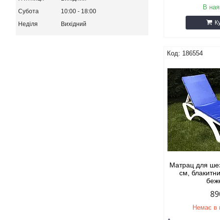
В ная
Субота
10:00
18:00
К
Неділя
Вихідний
186554
Матрац для ше
см, блакитн
беж
89
Немає в 