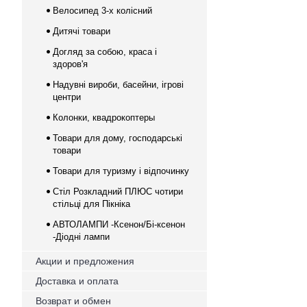
Велосипед 3-х колісний
Дитячі товари
Догляд за собою, краса і
здоров'я
Надувні вироби, басейни, ігрові
центри
Колонки, квадрокоптеры
Товари для дому, господарські
товари
Товари для туризму і відпочинку
Стіл Розкладний ПЛЮС чотири
стільці для Пікніка
АВТОЛАМПИ -Ксенон/Бі-ксенон
-Діодні лампи
Акции и предложения
Доставка и оплата
Возврат и обмен