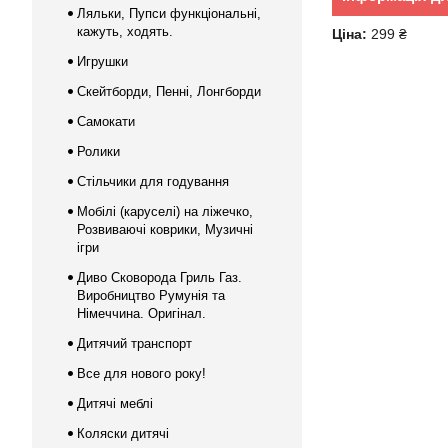
Ляльки, Пупси функціональні,
кажуть, ходять.
Ціна:
299 ₴
Игрушки
Скейтборди, Пенні, Лонгборди
Самокати
Ролики
Стільчики для годування
Мобілі (каруселі) на ліжечко,
Розвиваючі коврики, Музичні
ігри
Диво Сковорода Гриль Газ.
Виробництво Румунія та
Німеччина. Оригінал.
Дитячий транспорт
Все для нового року!
Дитячі меблі
Коляски дитячі