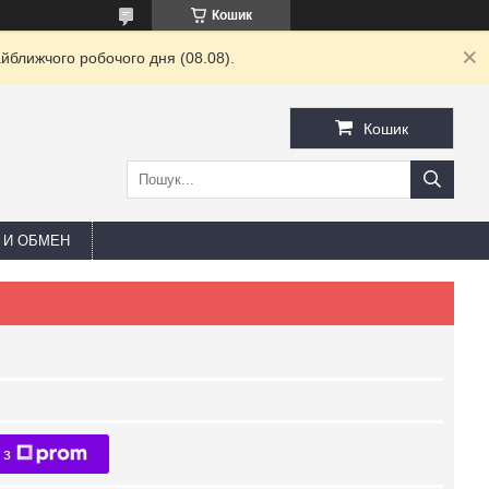
Кошик
йближчого робочого дня (08.08).
Кошик
 И ОБМЕН
 з