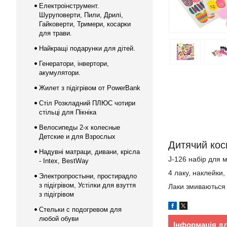
Електроінструмент.
Шуруповерти, Пили, Дрилі,
Гайковерти, Тримери, косарки
для трави.
Найкращі подарунки для дітей.
Генератори, інвертори,
акумулятори.
Жилет з підігрівом от PowerBank
Стіл Розкладний ПЛЮС чотири
стільці для Пікніка
Велосипеды 2-х колесные
Детские и для Взрослых
Дитячий кос
Надувні матраци, дивани, крісла
J-126 набір для 
- Intex, BestWay
4 лаку, наклейки,
Электропростыни, простирадло
з підігрівом, Устілки для взуття
Лаки змиваються 
з підігрівом
Стельки с подогревом для
любой обуви
Інформація д