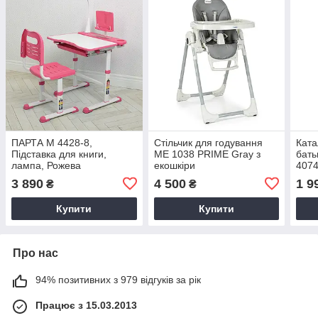
ПАРТА M 4428-8,
Стільчик для годування
Ката
Підставка для книги,
ME 1038 PRIME Gray з
бать
лампа, Рожева
екошкіри
4074
3 890
4 500
1 9
₴
₴
Купити
Купити
Про нас
94% позитивних з 979 відгуків за рік
Працює з 15.03.2013