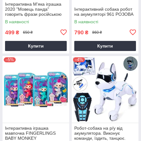
Інтерактивна М'яка іграшка
2020 "Мовець панда"
Інтерактивний собака робот
говорить фрази російською
на акумуляторі 961 РОЗОВА
мовою, в коробці
В наявності
В наявності
499
790
₴
₴
650 ₴
860 ₴
Купити
Купити
–5%
–4%
Інтерактивна іграшка
Робот-собака на р/у від
мавпочка FINGERLINGS
акумулятора. Виконує
BABY MONKEY
команди, їздить, танцює.