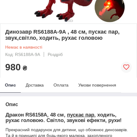
Динозавр RS6188A-9А , 48 см, пускає пар,
звук,світло, ходить, рухає головою
Немає в наявності
Код: RS6188A-9А
Роздріб
980
₴
Опис
Доставка
Оплата
Умови повернення
Опис
Дракон RS6158A, 48 см,
пускає пар
, ходить,
рухає головою. Світло, звукові ефекти, рухи!
Прекрасний подарунок для дитини, що обожнює динозаврів.
Та й в принципі для будь-якого малюка, захопленого