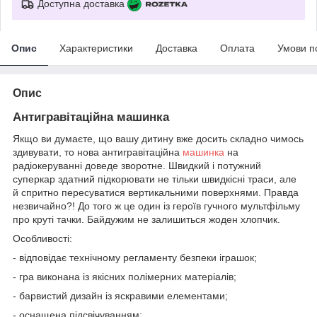
Доступна доставка
Опис
Характеристики
Доставка
Оплата
Умови п
Опис
Антигравітаційна машинка
Якщо ви думаєте, що вашу дитину вже досить складно чимось
здивувати, то нова антигравітаційна
машинка
на
радіокеруванні доведе зворотне. Швидкий і потужний
суперкар здатний підкорювати не тільки швидкісні траси, але
й спритно пересуватися вертикальними поверхнями. Правда
незвичайно?! До того ж це один із героїв гучного мультфільму
про круті тачки. Байдужим не залишиться жоден хлопчик.
Особливості:
- відповідає технічному регламенту безпеки іграшок;
- гра виконана із якісних полімерних матеріалів;
- барвистий дизайн із яскравими елементами;
- оснащена підсвічуванням;