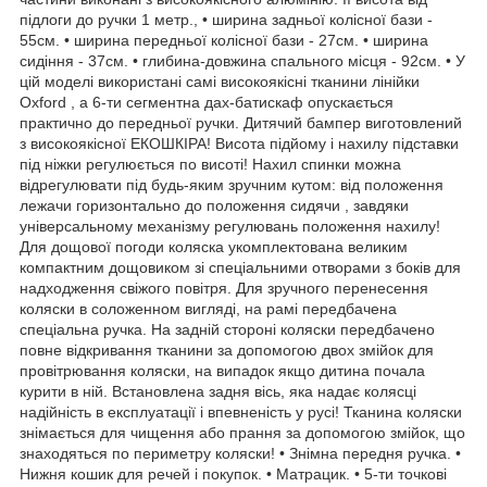
підлоги до ручки 1 метр., • ширина задньої колісної бази -
55см. • ширина передньої колісної бази - 27см. • ширина
сидіння - 37см. • глибина-довжина спального місця - 92см. • У
цій моделі використані самі високоякісні тканини лінійки
Oxford , а 6-ти сегментна дах-батискаф опускається
практично до передньої ручки. Дитячий бампер виготовлений
з високоякісної ЕКОШКІРА! Висота підйому і нахилу підставки
під ніжки регулюється по висоті! Нахил спинки можна
відрегулювати під будь-яким зручним кутом: від положення
лежачи горизонтально до положення сидячи , завдяки
універсальному механізму регулювань положення нахилу!
Для дощової погоди коляска укомплектована великим
компактним дощовиком зі спеціальними отворами з боків для
надходження свіжого повітря. Для зручного перенесення
коляски в соложенном вигляді, на рамі передбачена
спеціальна ручка. На задній стороні коляски передбачено
повне відкривання тканини за допомогою двох змійок для
провітрювання коляски, на випадок якщо дитина почала
курити в ній. Встановлена задня вісь, яка надає колясці
надійність в експлуатації і впевненість у русі! Тканина коляски
знімається для чищення або прання за допомогою змійок, що
знаходяться по периметру коляски! • Знімна передня ручка. •
Нижня кошик для речей і покупок. • Матрацик. • 5-ти точкові