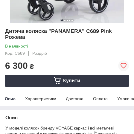
Дитяча коляска "PANAMERA" C689 Pink
Рожева
В наявності
Код: C689
Роздріб
6 300
₴
Купити
Опис
Характеристики
Доставка
Оплата
Умови п
Опис
У моделі колясок бренду VOYAGE каркас і всі металеві
частини виконані з високоякісного алюмінію. Її висота від