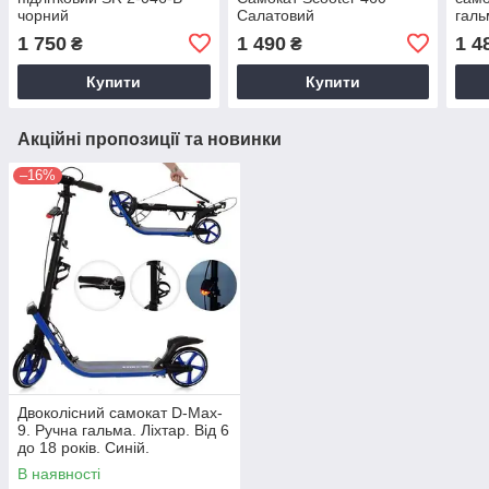
чорний
Салатовий
галь
SR2-
1 750
1 490
1 4
₴
₴
Купити
Купити
Акційні пропозиції та новинки
–16%
Двоколісний самокат D-Max-
9. Ручна гальма. Ліхтар. Від 6
до 18 років. Синій.
В наявності