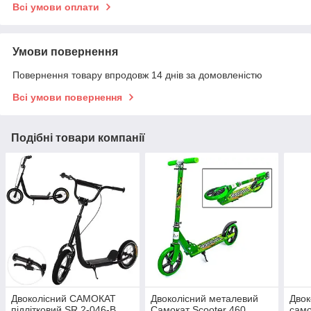
Всі умови оплати
Умови повернення
Повернення товару впродовж 14 днів за домовленістю
Всі умови повернення
Подібні товари компанії
Двоколісний САМОКАТ
Двоколісний металевий
Двок
підлітковий SR 2-046-B
Самокат Scooter 460
само