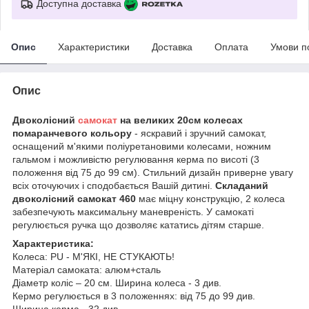
Доступна доставка
Опис
Характеристики
Доставка
Оплата
Умови п
Опис
Двоколісний
самокат
на великих
20см колесах
помаранчевого кольору
- яскравий і зручний самокат,
оснащений м'якими поліуретановими колесами, ножним
гальмом і можливістю регулювання керма по висоті (3
положення від 75 до 99 см). Стильний дизайн приверне увагу
всіх оточуючих і сподобається Вашій дитині.
Складаний
двоколісний самокат 460
має міцну конструкцію, 2 колеса
забезпечують максимальну маневреність. У самокаті
регулюється ручка що дозволяє кататись дітям старше.
Характеристика:
Колеса: PU - М'ЯКІ, НЕ СТУКАЮТЬ!
Матеріал самоката: алюм+сталь
Діаметр коліс – 20 см. Ширина колеса - 3 див.
Кермо регулюється в 3 положеннях: від 75 до 99 див.
Ширина керма - 32 див.