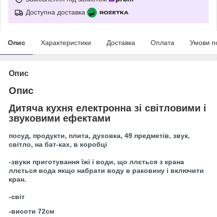
Доступна доставка
Опис
Характеристики
Доставка
Оплата
Умови п
Опис
Опис
Дитяча кухня електронна зі світловими і
звуковими ефектами
посуд, продукти, плита, духовка, 49 предметів, звук,
світло, на бат-ках, в коробці
-звуки приготування їжі і води, що ллється з крана
ллється вода якщо набрати воду в раковину і включити
кран.
-світ
-висоти 72см