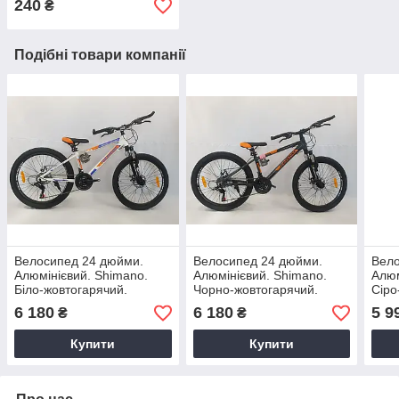
240
₴
Подібні товари компанії
Велосипед 24 дюйми.
Велосипед 24 дюйми.
Вело
Алюмінієвий. Shimano.
Алюмінієвий. Shimano.
Алюм
Біло-жовтогарячий.
Чорно-жовтогарячий.
Сіро
Дискові гальма. Shark
Дискові гальма. Shark
6 180
6 180
5 9
₴
₴
2401
2401
Купити
Купити