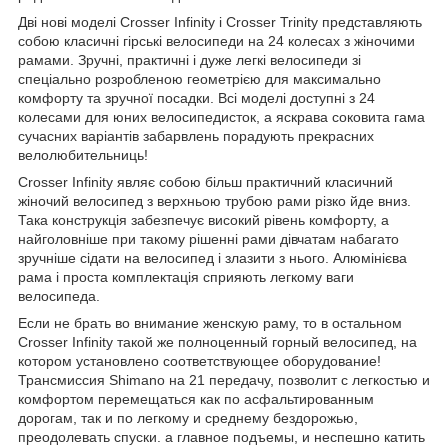
Дві нові моделі Crosser Infinity і Crosser Trinity представляють
собою класичні гірські велосипеди на 24 колесах з жіночими
рамами. Зручні, практичні і дуже легкі велосипеди зі
спеціально розробленою геометрією для максимально
комфорту та зручної посадки. Всі моделі доступні з 24
колесами для юних велосипедисток, а яскрава соковита гама
сучасних варіантів забарвлень порадують прекрасних
велолюбительниць!
Crosser Infinity являє собою більш практичний класичний
жіночий велосипед з верхньою трубою рами різко йде вниз.
Така конструкція забезпечує високий рівень комфорту, а
найголовніше при такому рішенні рами дівчатам набагато
зручніше сідати на велосипед і злазити з нього. Алюмінієва
рама і проста комплектація сприяють легкому ваги
велосипеда.
Если не брать во внимание женскую раму, то в остальном
Crosser Infinity такой же полноценный горный велосипед, на
котором установлено соответствующее оборудование!
Трансмиссия Shimano на 21 передачу, позволит с легкостью и
комфортом перемещаться как по асфальтированным
дорогам, так и по легкому и среднему бездорожью,
преодолевать спуски. а главное подъемы, и неспешно катить