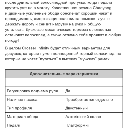
после длительной велосипедной прогулки, когда педали
крутить уже не в моготу. Качественная резина Chaoyang
и двойные усиленные обода обеспечат хороший накат и
проходимость, амортизационная вилка поможет лучше
держать дорогу и снизит нагрузку на руки и общую
усталость. Дисковые механические тормоза с легкостью
остановят велосипед, а также отлично себя проявят в любую
погоду!
В целом Crosser Infinity будет отличным вариантом для
девушек, которым нужен полноценный горный велосипед. но
которые не хотят "путаться" в высоких "мужских" рамах!
Дополнительные характеристики
Регулировка подъема руля
Да
Наличие насоса
Приобретается отдельно
Тип профиля
Двустенный
Материал обода
Алюмінієвий сплав
Педалі
Платформні