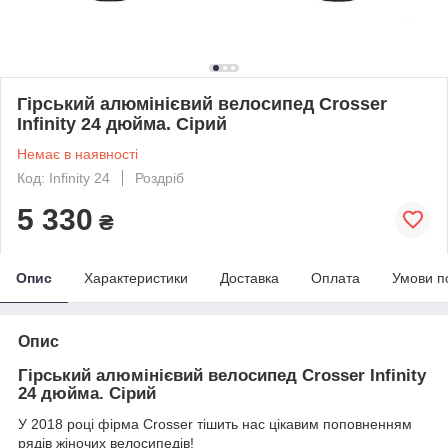
Гірський алюмінієвий велосипед Crosser
Infinity 24 дюйма. Сірий
Немає в наявності
Код: Infinity 24
Роздріб
5 330
₴
Опис
Характеристики
Доставка
Оплата
Умови п
Опис
Гірський алюмінієвий велосипед Crosser Infinity
24 дюйма. Сірий
У 2018 році фірма Crosser тішить нас цікавим поповненням
рядів жіночих велосипедів!