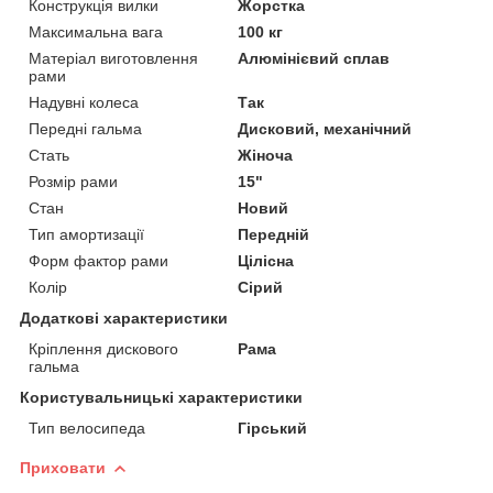
Конструкція вилки
Жорстка
Максимальна вага
100 кг
Матеріал виготовлення
Алюмінієвий сплав
рами
Надувні колеса
Так
Передні гальма
Дисковий, механічний
Стать
Жіноча
Розмір рами
15"
Стан
Новий
Тип амортизації
Передній
Форм фактор рами
Цілісна
Колір
Сірий
Додаткові характеристики
Кріплення дискового
Рама
гальма
Користувальницькі характеристики
Тип велосипеда
Гірський
Приховати