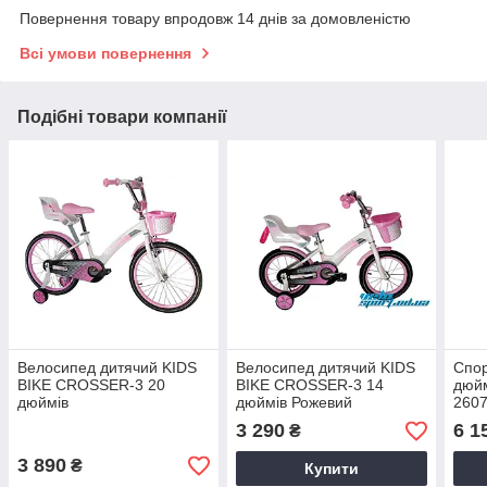
Повернення товару впродовж 14 днів за домовленістю
Всі умови повернення
Подібні товари компанії
Велосипед дитячий KIDS
Велосипед дитячий KIDS
Спор
BIKE CROSSER-3 20
BIKE CROSSER-3 14
дюйм
дюймів
дюймів Рожевий
2607
Диск
3 290
6 1
₴
Сала
3 890
₴
Купити