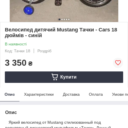
Велосипед дитячий Mustang Тачки - Cars 18
дюймів - синій
В наявності
Код: Тачки 18
Роздріб
3 350
₴
Купити
Опис
Характеристики
Доставка
Оплата
Умови п
Опис
Яркий велосипед от Mustang стилизованный под
популярный диснеевский мультфильм «Тачки». Данный