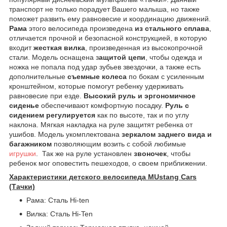
транспорт не только порадует Вашего малыша, но также
поможет развить ему равновесие и координацию движений.
Рама
этого велосипеда произведена
из стального сплава
,
отличается прочной и безопасной конструкцией, в которую
входит
жесткая вилка
, произведенная из высокопрочной
стали. Модель оснащена з
ащитой цепи
, чтобы одежда и
ножка не попала под удар зубьев звездочки, а также есть
дополнительные
съемные колеса
по бокам с усиленным
кронштейном, которые помогут ребенку удерживать
равновесие при езде.
Высокий руль и эргономичное
сиденье
обеспечивают комфортную посадку.
Руль с
сидением регулируется
как по высоте, так и по углу
наклона. Мягкая накладка на руле защитят ребенка от
ушибов. Модель укомплектована
зеркалом заднего вида и
багажником
позволяющим возить с собой любимые
игрушки
. Так же на руле установлен
звоночек
, чтобы
ребенок мог оповестить пешеходов, о своем приближении.
Характеристики детского велосипеда MUstang Cars
(Тачки)
Рама: Сталь Hi-ten
Вилка: Сталь Hi-Ten