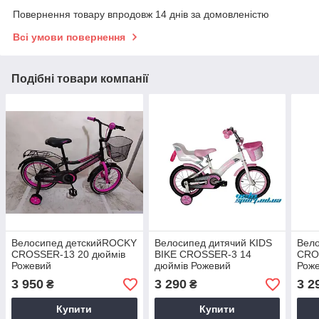
Повернення товару впродовж 14 днів за домовленістю
Всі умови повернення
Подібні товари компанії
Велосипед детскийROCKY
Велосипед дитячий KIDS
Вел
CROSSER-13 20 дюймів
BIKE CROSSER-3 14
CRO
Рожевий
дюймів Рожевий
Рож
3 950
3 290
3 2
₴
₴
Купити
Купити