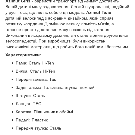
Azimut Girls
- барвистий транспорт від Азимут доставить
Вашій дитині масу задоволення. Легкий в управлінні, надійний
у русі - ось, що являє собою ця модель.
Azimut Гелс
-
дитячий велосипед з яскравим дизайном, який сприяє
розвитку координації, зміцнює велику кількість м'язів, а
головне просто доставляє масу вражень від катання.
Виконаний в яскравому дизайні, він стане вірним другом юної
велосипедистці. При виробництві були використані
високоякісні матеріали, що робить його надійним і безпечним.
Характеристики:
Рама: Сталь Hi-Ten
Вилка: Сталь Hi-Ten
Передні гальма: Так
Задні гальма: Гальмівна втулка, ножний
Шатуни: Сталь
Ланцюг: ТЕС
Каретка: Підшипник в обоймі
Педалі: Пластик
Передня втулка: Сталь