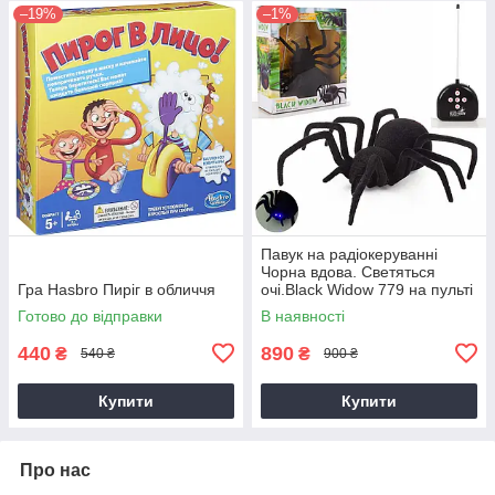
–19%
–1%
Павук на радіокеруванні
Чорна вдова. Светяться
Гра Hasbro Пиріг в обличчя
очі.Black Widow 779 на пульті
управління.
Готово до відправки
В наявності
440
890
₴
₴
540 ₴
900 ₴
Купити
Купити
Про нас