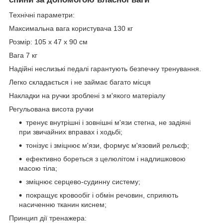
Технічні параметри:
Максимальна вага користувача 130 кг
Розмір: 105 х 47 х 90 см
Вага 7 кг
Надійні неслизькі педалі гарантують безпечну тренування.
Легко складається і не займає багато місця
Накладки на ручки зроблені з м'якого матеріалу
Регульована висота ручки
тренує внутрішні і зовнішні м'язи стегна, не задіяні
при звичайних вправах і ходьбі;
тонізує і зміцнює м'язи, формує м'язовий рельєф;
ефективно бореться з целюлітом і надлишковою
масою тіла;
зміцнює серцево-судинну систему;
покращує кровообіг і обмін речовин, сприяють
насиченню тканин киснем;
Принцип дії тренажера: