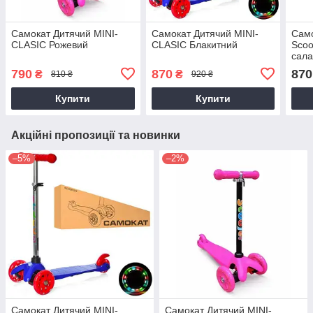
Самокат Дитячий MINI-
Самокат Дитячий MINI-
Само
CLASIC Рожевий
CLASIC Блакитний
Scoo
сала
790
870
870
₴
₴
810 ₴
920 ₴
Купити
Купити
Акційні пропозиції та новинки
–5%
–2%
Самокат Дитячий MINI-
Самокат Дитячий MINI-