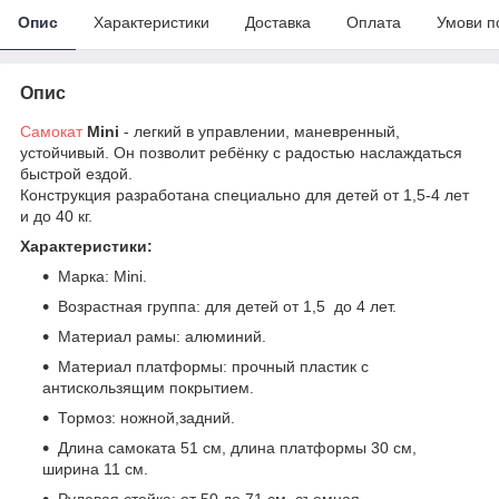
Опис
Характеристики
Доставка
Оплата
Умови п
Опис
Самокат
Mini
- легкий в управлении, маневренный,
устойчивый. Он позволит ребёнку с радостью наслаждаться
быстрой ездой.
Конструкция разработана специально для детей от 1,5-4 лет
и до 40 кг.
Характеристики:
Марка: Mini.
Возрастная группа: для детей от 1,5 до 4 лет.
Материал рамы: алюминий.
Материал платформы: прочный пластик с
антискользящим покрытием.
Тормоз: ножной,задний.
Длина самоката 51 см, длина платформы 30 см,
ширина 11 см.
Рулевая стойка: от 50 до 71 см, съемная.