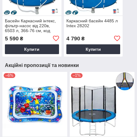
Басейн Каркасний інтекс,
Каркасний басейн 4485 л
фільтр-насос від 220в,
Intex 28202
6503 л, 366-76 см, код
28212
5 590
4 790
₴
₴
Купити
Купити
Акційні пропозиції та новинки
–6%
–1%