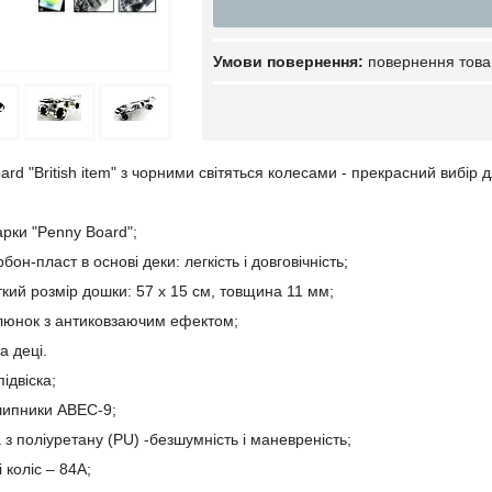
повернення това
rd "British item" з чорними світяться колесами - прекрасний вибір 
арки "Penny Board";
бон-пласт в основі деки: легкість і довговічність;
ткий розмір дошки: 57 х 15 см, товщина 11 мм;
люнок з антиковзаючим ефектом;
а деці.
ідвіска;
дшипники ABEC-9;
а з поліуретану (PU) -безшумність і маневреність;
 коліс – 84А;