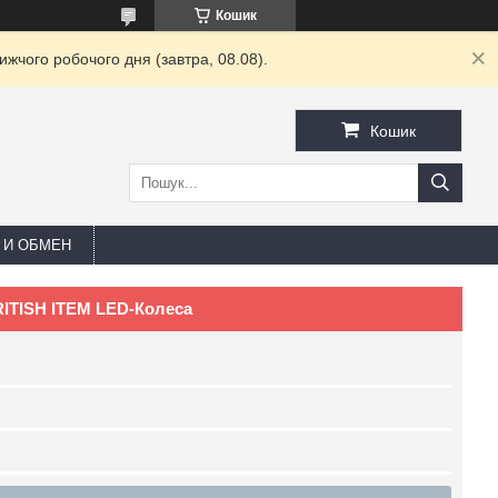
Кошик
жчого робочого дня (завтра, 08.08).
Кошик
 И ОБМЕН
TISH ITEM LED-Колеса