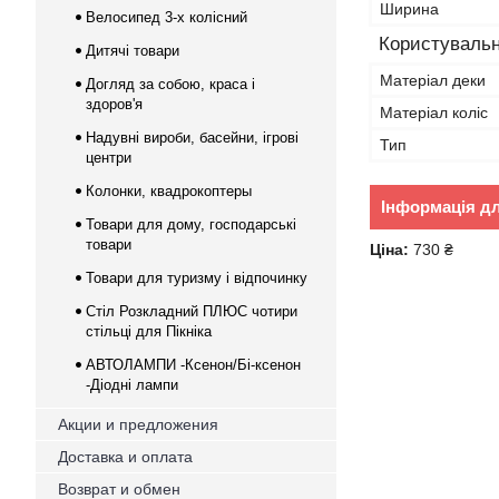
Ширина
Велосипед 3-х колісний
Користувальн
Дитячі товари
Матеріал деки
Догляд за собою, краса і
здоров'я
Матеріал коліс
Надувні вироби, басейни, ігрові
Тип
центри
Колонки, квадрокоптеры
Інформація д
Товари для дому, господарські
товари
Ціна:
730 ₴
Товари для туризму і відпочинку
Стіл Розкладний ПЛЮС чотири
стільці для Пікніка
АВТОЛАМПИ -Ксенон/Бі-ксенон
-Діодні лампи
Акции и предложения
Доставка и оплата
Возврат и обмен