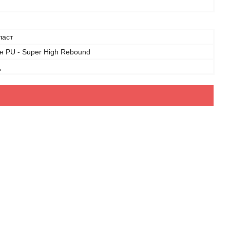
ласт
н PU - Super High Rebound
д