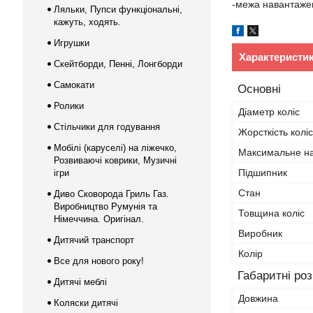
-межа навантажен
Ляльки, Пупси функціональні,
кажуть, ходять.
Игрушки
Характеристи
Скейтборди, Пенні, Лонгборди
Самокати
Основні
Ролики
Діаметр коліс
Стільчики для годування
Жорсткість коліс
Мобілі (каруселі) на ліжечко,
Максимальне н
Розвиваючі коврики, Музичні
Підшипник
ігри
Стан
Диво Сковорода Гриль Газ.
Виробництво Румунія та
Товщина коліс
Німеччина. Оригінал.
Виробник
Дитячий транспорт
Колір
Все для нового року!
Габаритні ро
Дитячі меблі
Довжина
Коляски дитячі