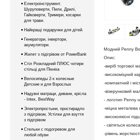
Електроінструмент.
Шуруповерти, Пили, Дрилі,
Гайковерти, Тримери, косарки
для трави.
Найкращі подарунки для дітей.
Генератори, інвертори,
акумулятори.
Модний Penny Boa
Жилет з підігрівом от PowerBank
Опис:
Стіл Розкладний ПЛЮС чотири
-виріб торгової м
стільці для Пікніка
-високоміцний кар
Велосипеды 2-х колесные
-компактний і міс
Детские и для Взрослых
-візерунковий ма
Надувні матраци, дивани, крісла
- Intex, BestWay
- логотип Penny н
-міцна металева п
Электропростыни, простирадло
з підігрівом, Устілки для взуття
-високоякісні пі
з підігрівом
- світяться колес
Стельки с подогревом для
-рівень жорсткості
любой обуви