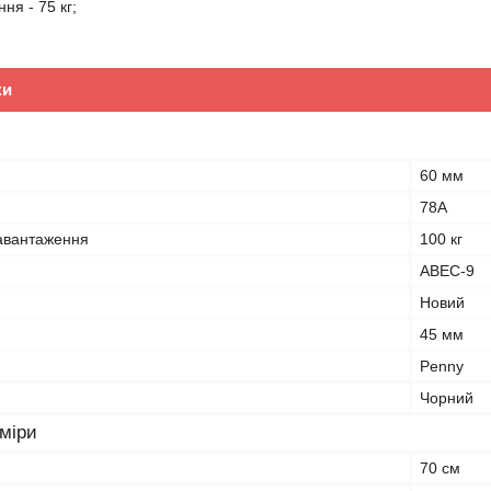
ня - 75 кг;
ки
60 мм
78А
авантаження
100 кг
ABEC-9
Новий
45 мм
Penny
Чорний
зміри
70 см