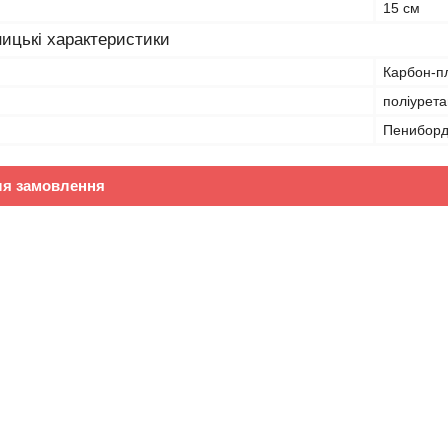
15 см
ицькі характеристики
Карбон-п
поліурета
Пенибор
ля замовлення