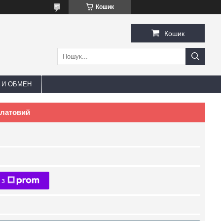
Кошик
Кошик
 И ОБМЕН
алатовий
 з