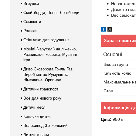
Игрушки
Навантаженн
Діаметр і м
Скейтборди, Пенні, Лонгборди
Вес самоката
Самокати
Ролики
Стільчики для годування
Характеристи
Мобілі (каруселі) на ліжечко,
Основні
Розвиваючі коврики, Музичні
ігри
Вікова група
Диво Сковорода Гриль Газ.
Кількість коліс
Виробництво Румунія та
Німеччина. Оригінал.
Максимальне н
Дитячий транспорт
Стан
Все для нового року!
Дитячі меблі
Інформація д
Коляски дитячі
Ціна:
950 ₴
Велосипед 3-х колісний
Дитячі товари