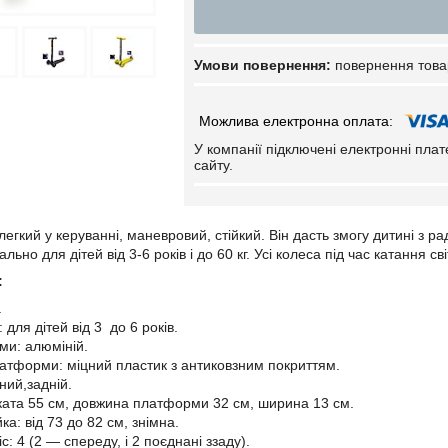
повернення това
У компанії підключені електронні пла
сайту.
егкий у керуванні, маневровий, стійкий. Він дасть змогу дитині з 
ьно для дітей від 3-6 років і до 60 кг. Усі колеса під час катання св
:
.
: для дітей від 3 до 6 років.
ми: алюміній.
атформи: міцний пластик з антиковзним покриттям.
ний,задній.
ата 55 см, довжина платформи 32 см, ширина 13 см.
ка: від 73 до 82 см, знімна.
іс: 4 (2 — спереду, і 2 поєднані ззаду).