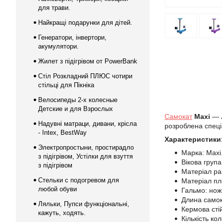
для трави.
Найкращі подарунки для дітей.
Генератори, інвертори,
акумулятори.
Жилет з підігрівом от PowerBank
Стіл Розкладний ПЛЮС чотири
стільці для Пікніка
Велосипеды 2-х колесные
Детские и для Взрослых
Самокат
Maxi
— л
Надувні матраци, дивани, крісла
розроблена спеціал
- Intex, BestWay
Характеристики
Электропростыни, простирадло
Марка: Maxi
з підігрівом, Устілки для взуття
Вікова група
з підігрівом
Матеріал ра
Стельки с подогревом для
Матеріал пл
любой обуви
Гальмо: нож
Длина самок
Ляльки, Пупси функціональні,
Кермова стій
кажуть, ходять.
Кількість кол