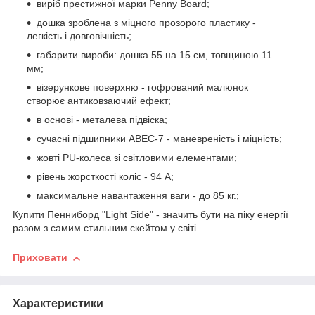
виріб престижної марки Penny Board;
дошка зроблена з міцного прозорого пластику -
легкість і довговічність;
габарити вироби: дошка 55 на 15 см, товщиною 11
мм;
візерункове поверхню - гофрований малюнок
створює антиковзаючий ефект;
в основі - металева підвіска;
сучасні підшипники ABEC-7 - маневреність і міцність;
жовті PU-колеса зі світловими елементами;
рівень жорсткості коліс - 94 А;
максимальне навантаження ваги - до 85 кг.;
Купити Пенниборд "Light Side" - значить бути на піку енергії
разом з самим стильним скейтом у світі
Приховати
Характеристики