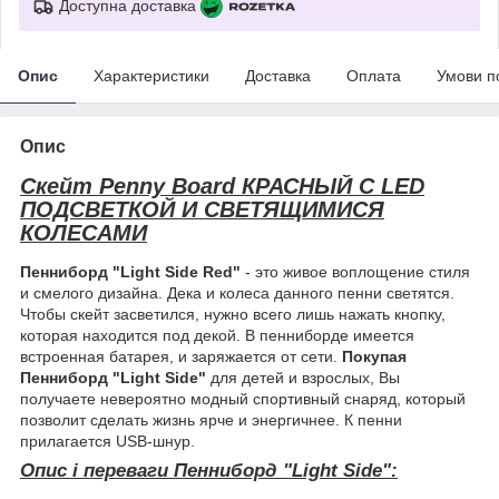
Доступна доставка
Опис
Характеристики
Доставка
Оплата
Умови п
Опис
Скейт Penny Board КРАСНЫЙ С LED
ПОДСВЕТКОЙ И СВЕТЯЩИМИСЯ
КОЛЕСАМИ
Пенниборд "Light Side Red"
- это живое воплощение стиля
и смелого дизайна. Дека и колеса данного пенни светятся.
Чтобы скейт засветился, нужно всего лишь нажать кнопку,
которая находится под декой. В пенниборде имеется
встроенная батарея, и заряжается от сети.
Покупая
Пенниборд "Light Side"
для детей и взрослых, Вы
получаете невероятно модный спортивный снаряд, который
позволит сделать жизнь ярче и энергичнее. К пенни
прилагается USB-шнур.
Опис і переваги Пенниборд "Light Side":