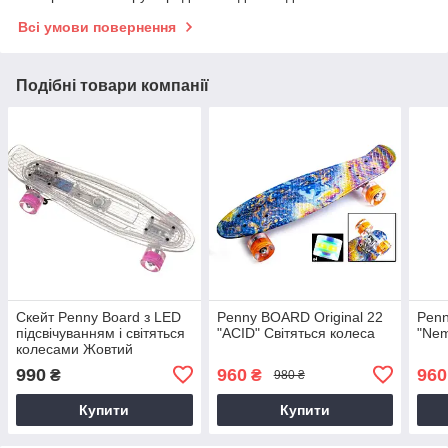
Всі умови повернення
Подібні товари компанії
Скейт Penny Board з LED
Penny BOARD Original 22
Penn
підсвічуванням і світяться
"ACID" Світяться колеса
"Nem
колесами Жовтий
990
960
960
₴
₴
980 ₴
Купити
Купити