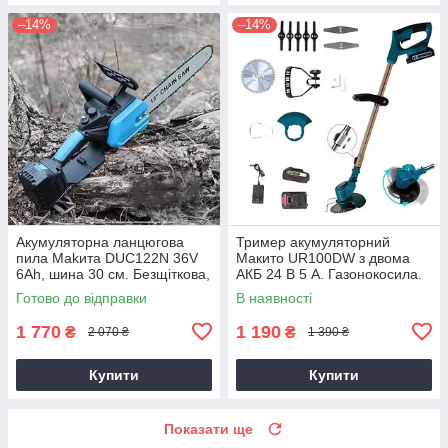
–14%
–14%
Акумуляторна ланцюгова
Тример акумуляторний
пила Makита DUC122N 36V
Макито UR100DW з двома
6Ah, шина 30 см. Безщіткова,
АКБ 24 В 5 А. Газонокосила.
Змащення ланцюга.
Готово до відправки
В наявності
1 770
1 190
₴
₴
2 070 ₴
1 390 ₴
Купити
Купити
Показати ще