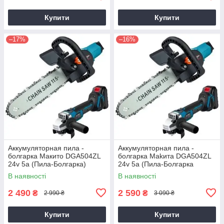
Купити
Купити
–17%
–16%
Аккумуляторная пила -
Аккумуляторная пила -
болгарка Mакито DGA504ZL
болгарка Makитa DGA504ZL
24v 5a (Пила-Болгарка)
24v 5a (Пила-Болгарка
Макита)
В наявності
В наявності
2 490
2 590
₴
₴
2 990 ₴
3 090 ₴
Купити
Купити