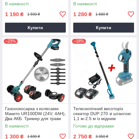
Электросекатор
В наявності
В наявності
1 190
1 280
₴
₴
1 590 ₴
1 680 ₴
Купити
Купити
–23%
–18%
Газонокосарка з колесами
Телескопічний висоторіз
Макито UR100DW (24V, 4AH),
секатор DUP 270 зі штангою
Два АКБ. Тример для трави
1,1 м-2.5 м із мідним
двигуном
В наявності
Готово до відправки
1 300
2 750
₴
₴
1 690 ₴
3 350 ₴