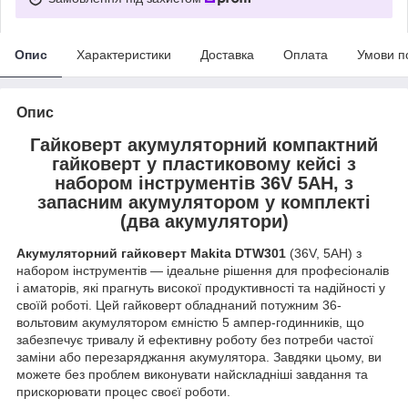
Опис
Характеристики
Доставка
Оплата
Умови п
Опис
Гайковерт акумуляторний компактний
гайковерт у пластиковому кейсі з
набором інструментів 36V 5AH, з
запасним акумулятором у комплекті
(два акумулятори)
Акумуляторний гайковерт Makita DTW301
(36V, 5AH) з
набором інструментів — ідеальне рішення для професіоналів
і аматорів, які прагнуть високої продуктивності та надійності у
своїй роботі. Цей гайковерт обладнаний потужним 36-
вольтовим акумулятором ємністю 5 ампер-годинників, що
забезпечує тривалу й ефективну роботу без потреби частої
заміни або перезаряджання акумулятора. Завдяки цьому, ви
можете без проблем виконувати найскладніші завдання та
прискорювати процес своєї роботи.