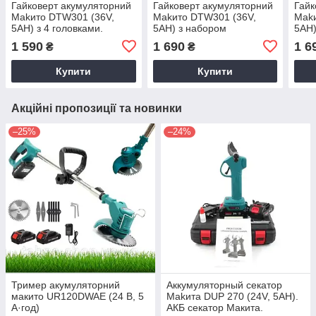
Гайковерт акумуляторний
Гайковерт акумуляторний
Гайк
Makито DTW301 (36V,
Makито DTW301 (36V,
Makи
5AH) з 4 головками.
5AH) з набором
5AH)
Гайковерт Макита 36
інструменту. УЦІНКА
інст
1 590
1 690
1 6
₴
₴
вольт
ТРЕСНУТИЙ КЕЙС
Маки
Купити
Купити
Акційні пропозиції та новинки
–25%
–24%
Тример акумуляторний
Аккумуляторный секатор
макито UR120DWAE (24 В, 5
Makита DUP 270 (24V, 5AH).
А·год)
АКБ секатор Макита.