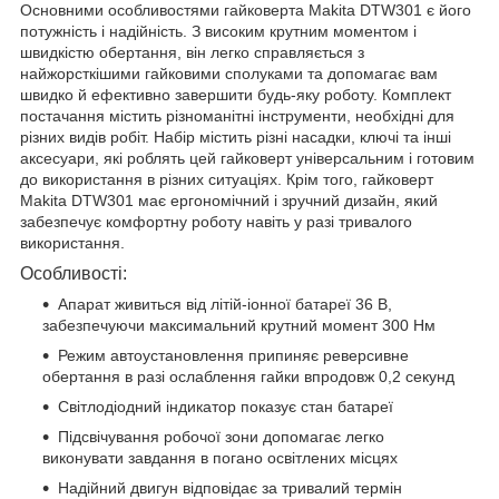
Основними особливостями гайковерта Makita DTW301 є його
потужність і надійність. З високим крутним моментом і
швидкістю обертання, він легко справляється з
найжорсткішими гайковими сполуками та допомагає вам
швидко й ефективно завершити будь-яку роботу. Комплект
постачання містить різноманітні інструменти, необхідні для
різних видів робіт. Набір містить різні насадки, ключі та інші
аксесуари, які роблять цей гайковерт універсальним і готовим
до використання в різних ситуаціях. Крім того, гайковерт
Makita DTW301 має ергономічний і зручний дизайн, який
забезпечує комфортну роботу навіть у разі тривалого
використання.
Особливості:
Апарат живиться від літій-іонної батареї 36 В,
забезпечуючи максимальний крутний момент 300 Нм
Режим автоустановлення припиняє реверсивне
обертання в разі ослаблення гайки впродовж 0,2 секунд
Світлодіодний індикатор показує стан батареї
Підсвічування робочої зони допомагає легко
виконувати завдання в погано освітлених місцях
Надійний двигун відповідає за тривалий термін