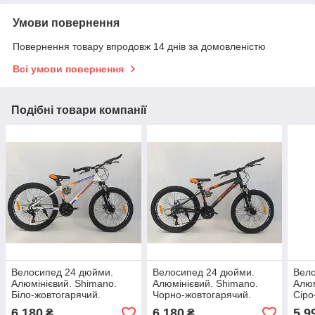
Умови повернення
Повернення товару впродовж 14 днів за домовленістю
Всі умови повернення
Подібні товари компанії
Велосипед 24 дюйми.
Велосипед 24 дюйми.
Вело
Алюмінієвий. Shimano.
Алюмінієвий. Shimano.
Алюм
Біло-жовтогарячий.
Чорно-жовтогарячий.
Сіро
Дискові гальма. Shark
Дискові гальма. Shark
6 180
6 180
5 9
₴
₴