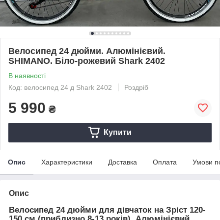
Велосипед 24 дюйми. Алюмінієвий.
SHIMANO. Біло-рожевий Shark 2402
В наявності
Код: велосипед 24 д Shark 2402
Роздріб
5 990
₴
Купити
Опис
Характеристики
Доставка
Оплата
Умови п
Опис
Велосипед 24 дюйми для дівчаток на Зріст 120-
150 см (приблизно 8-13 років). Алюмінієвий