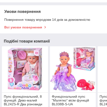
Умови повернення
Повернення товару впродовж 14 днів за домовленістю
Всі умови повернення
Подібні товари компанії
Пупс функціональний, 8
Функціональний пупс
Пупс
функцій. Диво-малий
"Малятко" вісім функцій
функ
BL242S-R Два різновиди
BL038B-S-UA
BL2