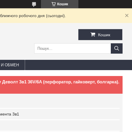
Кошик
ближчого робочого дня (сьогодні).
Кошик
 И ОБМЕН
 Деволт 3в1 36V/6A (перфоратор, гайковерт, болгарка).
мента 3в1