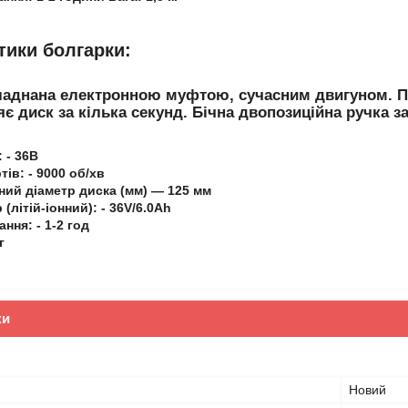
тики болгарки:
аднана електронною муфтою, сучасним двигуном. Пра
яє диск за кілька секунд. Бічна двопозиційна ручка 
 - 36В
ів: - 9000 об/хв
ий діаметр диска (мм) — 125 мм
(літій-іонний): - 36V/6.0Ah
ння: - 1-2 год
г
ки
Новий