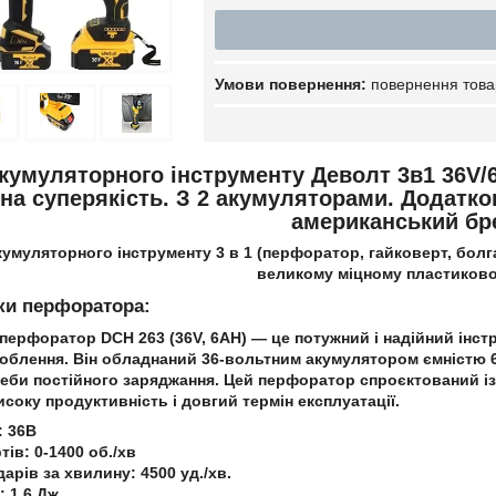
повернення това
акумуляторного інструменту
Деволт 3в1 36V/6
на суперякість. З 2 акумуляторами. Додатк
американський бр
кумуляторного інструменту
3 в 1 (перфоратор, гайковерт, болга
великому міцному пластиково
ки перфоратора:
 перфоратор
DCH 263 (36V, 6AH) — це потужний і надійний інст
облення. Він обладнаний 36-вольтним акумулятором ємністю 6
реби постійного заряджання. Цей перфоратор спроєктований і
соку продуктивність і довгий термін експлуатації.
: 36В
ів: 0-1400 об./хв
дарів за хвилину: 4500 уд./хв.
: 1.6 Дж