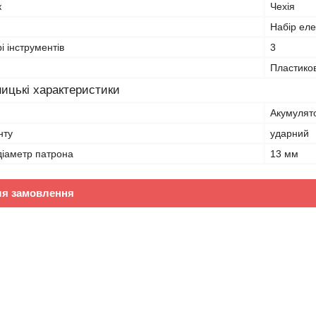
к
Чехія
Набір еле
рі інструментів
3
Пластико
ицькі характеристики
Акумулят
нту
ударний
іаметр патрона
13 мм
ля замовлення