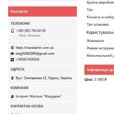
Країна виробни
Тип
Контакти
Кількість в набо
Тип упаковки
+380 (95) 766-68-39
Користувальн
Viber, Telegram
Живлення
https://mandarinn.com.ua
Режим інструме
oleg25082095@gmail.com
Максимальний д
+380957666839
Інформація д
Вул. Зоопаркова 12, Одеса, Україна
Ціна:
3 390 ₴
Інтернет Магазин "Мандарин"