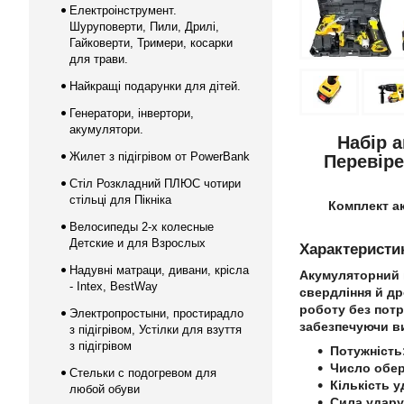
Електроінструмент.
Шуруповерти, Пили, Дрилі,
Гайковерти, Тримери, косарки
для трави.
Найкращі подарунки для дітей.
Генератори, інвертори,
акумулятори.
Набір 
Жилет з підігрівом от PowerBank
Перевіре
Стіл Розкладний ПЛЮС чотири
стільці для Пікніка
Комплект а
Велосипеды 2-х колесные
Детские и для Взрослых
Характеристи
Надувні матраци, дивани, крісла
Акумуляторний
- Intex, BestWay
свердління й др
роботу без пот
Электропростыни, простирадло
забезпечуючи ви
з підігрівом, Устілки для взуття
з підігрівом
Потужність
Число оберт
Стельки с подогревом для
Кількість у
любой обуви
Сила удару