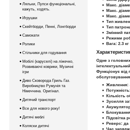
Ляльки, Пупси функціональні,
Макс. діам
кажуть, ходять.
Макс. діаме
Макс. діам
Игрушки
Тип живленн
Скейтборди, Пенні, Лонгборди
Тип патрон
Змінний па
Самокати
Режими роб
Вага: 2.3 кг
Ролики
Характеристи
Стільчики для годування
Одне з головних
Мобілі (каруселі) на ліжечко,
інтелектуальний
Розвиваючі коврики, Музичні
Функціонує від 
ігри
обслуговування
Диво Сковорода Гриль Газ.
Живлення: 
Виробництво Румунія та
Потужність
Німеччина. Оригінал.
Кількість о
Дитячий транспорт
Зусилля зат
Акумулятор 
Все для нового року!
Блокування
Дитячі меблі
Підсвітка р
Реверс: да
Коляски дитячі
Час заряджа