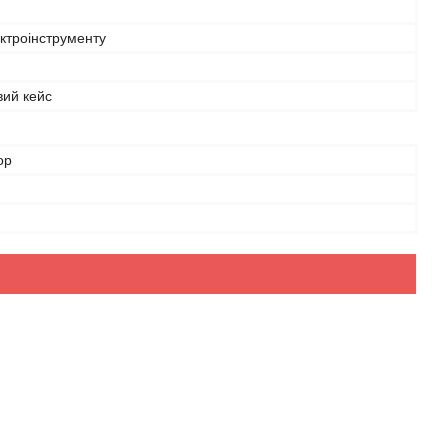
ктроінструменту
вий кейс
ор