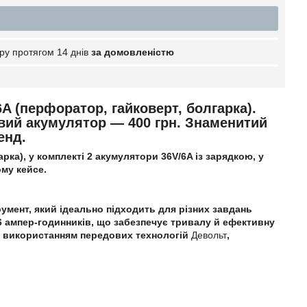
ру протягом 14 днів
за домовленістю
A (перфоратор, гайковерт, болгарка).
овий акумулятор — 400 грн. Знаменитий
енд.
рка), у комплекті 2 акумулятори 36V/6A із зарядкою, у
му кейсе.
румент, який ідеально підходить для різних завдань
 ампер-годинників, що забезпечує тривалу й ефективну
з використанням передових технологій
Девольт
,