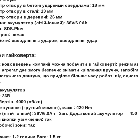
етр отвору в бетоні ударними свердлами: 18 мм
тр отвору в сталі: 13 мм
етр отвори в деревині: 26 мм
я: акумулятор (літій-іонний): 36V/6.0Ah
а: SDS-Plus
трон: немає
оти: свердління з ударом, свердління, удар
ки гайковерта:
 нововведень компанії можна побачити в гайковерті
: режим а
 агрегат дає змогу безпечно знімати кріплення вручну, запобіг
потужного двигуна, що приділяє більше часу роботі від одного
.
акумулятор
: 36В
бертів: 4000 (об/хв)
ягування (крутний момент), макс.: 420 Nm
(літій-іонний): 36V/6.0Ah - 2шт. Додатковий акумулятор — 450
 кнопки увімкнення: так
обочої зони: так
ння: 1-2 години Вага: 1,5 кг