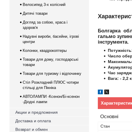
Велосипед 3-х колісний
Дитячі товари
Характерис
Догляд за собою, краса і
здоров'я
Болгарка обл
гальмо зупин
Надувні вироби, басейни, ігрові
інструмента.
центри
Потужність:
Колонки, квадрокоптеры
Число оберт
Товари для дому, господарські
Максимальн
товари
Акумулятор 
Час заряджа
Товари для туризму і відпочинку
Вага: - 2,2 к
Стіл Розкладний ПЛЮС чотири
стільці для Пікніка
АВТОЛАМПИ -Ксенон/Бі-ксенон
-Діодні лампи
Характеристи
Акции и предложения
Основні
Доставка и оплата
Стан
Возврат и обмен