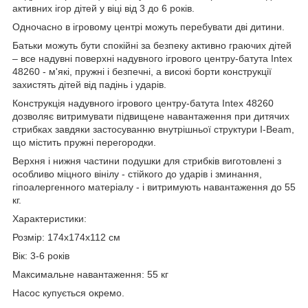
активних ігор дітей у віці від 3 до 6 років.
Одночасно в ігровому центрі можуть перебувати дві дитини.
Батьки можуть бути спокійні за безпеку активно граючих дітей
– все надувні поверхні надувного ігрового центру-батута Intex
48260 - м'які, пружні і безпечні, а високі борти конструкції
захистять дітей від падінь і ударів.
Конструкція надувного ігрового центру-батута Intex 48260
дозволяє витримувати підвищене навантаження при дитячих
стрибках завдяки застосуванню внутрішньої структури I-Beam,
що містить пружні перегородки.
Верхня і нижня частини подушки для стрибків виготовлені з
особливо міцного вінілу - стійкого до ударів і зминання,
гіпоалергенного матеріалу - і витримують навантаження до 55
кг.
Характеристики:
Розмір: 174х174х112 см
Вік: 3-6 років
Максимальне навантаження: 55 кг
Насос купується окремо.