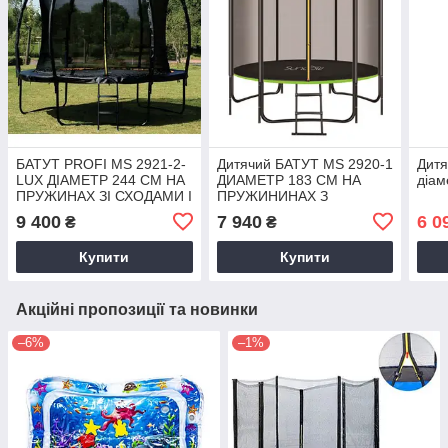
БАТУТ PROFI MS 2921-2-
Дитячий БАТУТ MS 2920-1
Дитя
LUX ДІАМЕТР 244 СМ НА
ДИАМЕТР 183 СМ НА
діам
ПРУЖИНАХ ЗІ СХОДАМИ І
ПРУЖИНИНАХ З
СІТКОЮ-ВИСОТА 150 СМ
ЛЕСТНІЦІВ З СЕТКОЮ-
9 400
7 940
6 0
₴
₴
ВИСОТА 150 СМ
Купити
Купити
Акційні пропозиції та новинки
–6%
–1%