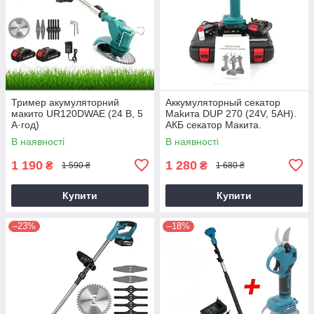
Тример акумуляторний
Аккумуляторный секатор
макито UR120DWAE (24 В, 5
Makита DUP 270 (24V, 5AH).
А·год)
АКБ секатор Макита.
Электросекатор
В наявності
В наявності
1 190
1 280
₴
₴
1 590 ₴
1 680 ₴
Купити
Купити
–23%
–18%