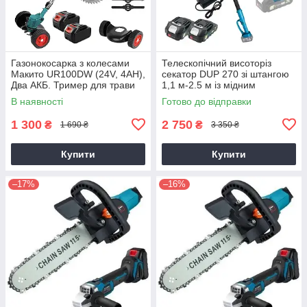
Газонокосарка з колесами
Телескопічний висоторіз
Макито UR100DW (24V, 4AH),
секатор DUP 270 зі штангою
Два АКБ. Тример для трави
1,1 м-2.5 м із мідним
двигуном
В наявності
Готово до відправки
1 300
2 750
₴
₴
1 690 ₴
3 350 ₴
Купити
Купити
–17%
–16%