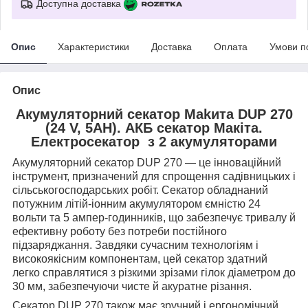
Доступна доставка
Опис
Характеристики
Доставка
Оплата
Умови п
Опис
Акумуляторний секатор Makита DUP 270
(24 V, 5AH). АКБ секатор Макіта.
Електросекатор з 2 акумуляторами
Акумуляторний секатор DUP 270 — це інноваційний
інструмент, призначений для спрощення садівницьких і
сільськогосподарських робіт. Секатор обладнаний
потужним літій-іонним акумулятором ємністю 24
вольти та 5 ампер-годинників, що забезпечує тривалу й
ефективну роботу без потреби постійного
підзаряджання. Завдяки сучасним технологіям і
високоякісним компонентам, цей секатор здатний
легко справлятися з різкими зрізами гілок діаметром до
30 мм, забезпечуючи чисте й акуратне різання.
Секатор DUP 270 також має зручний і ергономічний