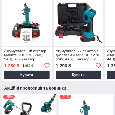
Аккумуляторный секатор
Акумуляторний секатор з
Акум
Makита DUP 270 (24V,
дисплеєм Alfarid DUP 270
Alfa
5AH). АКБ секатор
(24V, 4AH). Секатор із 2
4AH)
Макита. Электросекатор
акумуляторами
аку
1 280
1 290
1 3
₴
₴
1 680 ₴
Купити
Купити
Акційні пропозиції та новинки
–25%
–24%