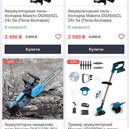
Аккумуляторная пила -
Аккумуляторная пила -
болгарка Mакито DGA504ZL
болгарка Makитa DGA504ZL
24v 5a (Пила-Болгарка)
24v 5a (Пила-Болгарка
Макита)
В наявності
В наявності
2 490
2 590
₴
₴
2 990 ₴
3 090 ₴
Купити
Купити
–14%
–14%
Акумуляторна ланцюгова
Тример акумуляторний
пила Makита DUC122N 36V
Макито UR100DW з двома