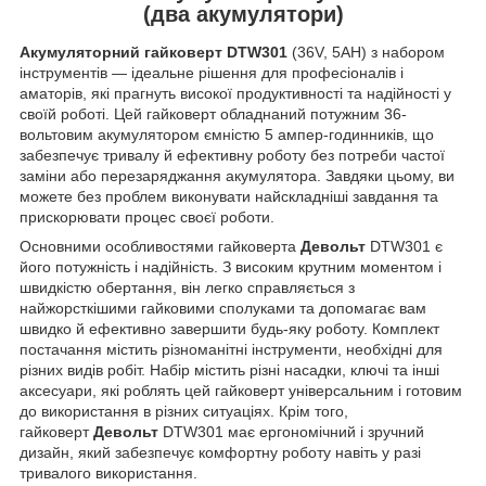
(два акумулятори)
Акумуляторний гайковерт DTW301
(36V, 5AH) з набором
інструментів — ідеальне рішення для професіоналів і
аматорів, які прагнуть високої продуктивності та надійності у
своїй роботі. Цей гайковерт обладнаний потужним 36-
вольтовим акумулятором ємністю 5 ампер-годинників, що
забезпечує тривалу й ефективну роботу без потреби частої
заміни або перезаряджання акумулятора. Завдяки цьому, ви
можете без проблем виконувати найскладніші завдання та
прискорювати процес своєї роботи.
Основними особливостями гайковерта
Девольт
DTW301 є
його потужність і надійність. З високим крутним моментом і
швидкістю обертання, він легко справляється з
найжорсткішими гайковими сполуками та допомагає вам
швидко й ефективно завершити будь-яку роботу. Комплект
постачання містить різноманітні інструменти, необхідні для
різних видів робіт. Набір містить різні насадки, ключі та інші
аксесуари, які роблять цей гайковерт універсальним і готовим
до використання в різних ситуаціях. Крім того,
гайковерт
Девольт
DTW301 має ергономічний і зручний
дизайн, який забезпечує комфортну роботу навіть у разі
тривалого використання.