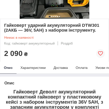
Гайковерт ударний акумуляторний DTW301
(2АКБ — 36V, 5AH) з набором інструменту.
Немає в наявності
Код: гайковерт аккумуляторный
Роздріб
2 090
₴
Опис
Характеристики
Доставка
Оплата
Умови п
Опис
Гайковерт Деволт акумуляторний
компактний гайковерт у пластиковому
кейсі з набором інструментів 36V 5AH, з
запасним акумулятором у комплекті