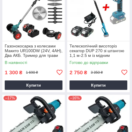
Газонокосарка з колесами
Телескопічний висоторіз
Макито UR100DW (24V, 4AH),
секатор DUP 270 зі штангою
Два АКБ. Тример для трави
1,1 м-2.5 м із мідним
двигуном
В наявності
Готово до відправки
1 300
2 750
₴
₴
1 690 ₴
3 350 ₴
Купити
Купити
–17%
–16%