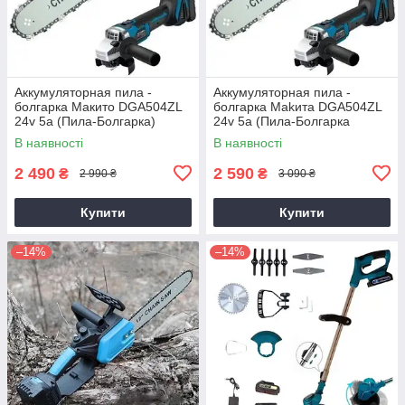
Аккумуляторная пила -
Аккумуляторная пила -
болгарка Mакито DGA504ZL
болгарка Makитa DGA504ZL
24v 5a (Пила-Болгарка)
24v 5a (Пила-Болгарка
Макита)
В наявності
В наявності
2 490
2 590
₴
₴
2 990 ₴
3 090 ₴
Купити
Купити
–14%
–14%