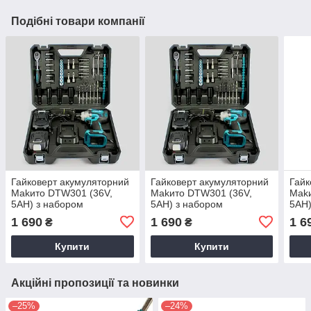
Подібні товари компанії
Гайковерт акумуляторний
Гайковерт акумуляторний
Гайк
Makито DTW301 (36V,
Makито DTW301 (36V,
Makи
5AH) з набором
5AH) з набором
5AH)
інструменту. УЦІНКА
інструменту. Гайковерт
інст
1 690
1 690
1 6
₴
₴
ТРЕСНУТИЙ КЕЙС
Макита 36 вольт
Маки
Купити
Купити
Акційні пропозиції та новинки
–25%
–24%