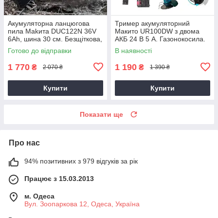
Акумуляторна ланцюгова
Тример акумуляторний
пила Makита DUC122N 36V
Макито UR100DW з двома
6Ah, шина 30 см. Безщіткова,
АКБ 24 В 5 А. Газонокосила.
Змащення ланцюга.
Готово до відправки
В наявності
1 770
1 190
₴
₴
2 070 ₴
1 390 ₴
Купити
Купити
Показати ще
Про нас
94% позитивних з 979 відгуків за рік
Працює з 15.03.2013
м. Одеса
Вул. Зоопаркова 12, Одеса, Україна