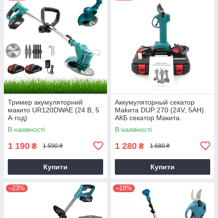
Тример акумуляторний
Аккумуляторный секатор
макито UR120DWAE (24 В, 5
Makита DUP 270 (24V, 5AH).
А·год)
АКБ секатор Макита.
Электросекатор
В наявності
В наявності
1 190
1 280
₴
₴
1 590 ₴
1 680 ₴
Купити
Купити
–23%
–18%