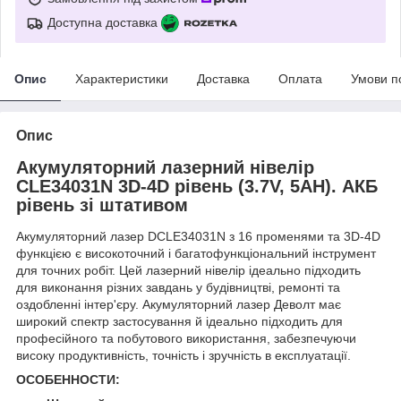
Доступна доставка
Опис
Характеристики
Доставка
Оплата
Умови п
Опис
Акумуляторний лазерний нівелір
CLE34031N 3D-4D рівень (3.7V, 5AH). АКБ
рівень зі штативом
Акумуляторний лазер DCLE34031N з 16 променями та 3D-4D
функцією є високоточний і багатофункціональний інструмент
для точних робіт. Цей лазерний нівелір ідеально підходить
для виконання різних завдань у будівництві, ремонті та
оздобленні інтер'єру. Акумуляторний лазер Деволт має
широкий спектр застосування й ідеально підходить для
професійного та побутового використання, забезпечуючи
високу продуктивність, точність і зручність в експлуатації.
ОСОБЕННОСТИ: