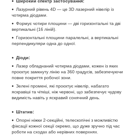
Широкий спектр застосування:
Лазурний рівень 4D — це 3D лазерний нівелір із
чотирма діодами.
Формує чотири площини — дві горизонтальні та дві
вертикальні (16 ліній).
Горизонтальні площини паралельні, а вертикальні
перпендикуляри одна до одної.
Діоди:
Лазер обладнаний чотирма діодами, кожен із яких
проєктує замкнуту лінію на 360 градусів, забезпечуючи
повне покриття робочої зони.
Зелені промені, які проєктує нівелір, набагато
яскравіші та чіткіші, ніж червоні, що забезпечує чудову
видимість навіть у яскравий сонячний день.
Штатив:
Опорні ніжки 2-секційні, телескопічні з можливістю
фіксації кожної секції окремо, що дуже зручно під час
роботи на сходах або нерівних поверхнях.