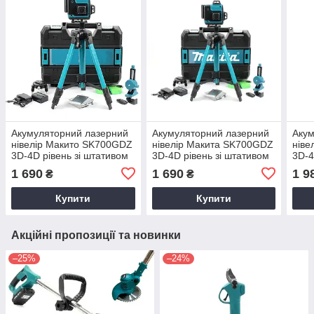
Акумуляторний лазерний
Акумуляторний лазерний
Акум
нівелір Макито SK700GDZ
нівелір Макита SK700GDZ
ніве
3D-4D рівень зі штативом
3D-4D рівень зі штативом
3D-4
1 690
1 690
1 9
₴
₴
Купити
Купити
Акційні пропозиції та новинки
–25%
–24%