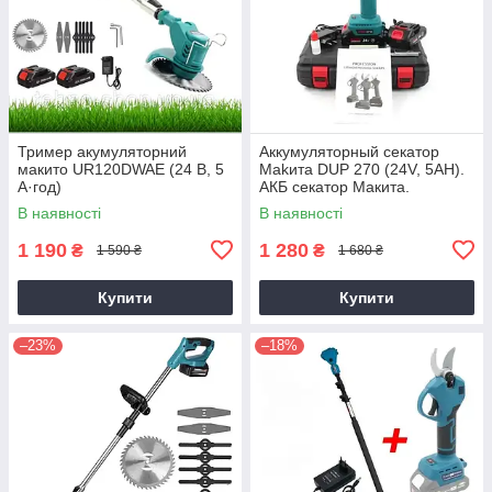
Тример акумуляторний
Аккумуляторный секатор
макито UR120DWAE (24 В, 5
Makита DUP 270 (24V, 5AH).
А·год)
АКБ секатор Макита.
Электросекатор
В наявності
В наявності
1 190
1 280
₴
₴
1 590 ₴
1 680 ₴
Купити
Купити
–23%
–18%