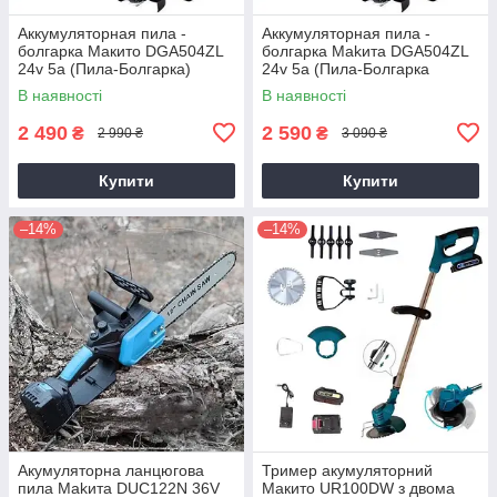
Аккумуляторная пила -
Аккумуляторная пила -
болгарка Mакито DGA504ZL
болгарка Makитa DGA504ZL
24v 5a (Пила-Болгарка)
24v 5a (Пила-Болгарка
Макита)
В наявності
В наявності
2 490
2 590
₴
₴
2 990 ₴
3 090 ₴
Купити
Купити
–14%
–14%
Акумуляторна ланцюгова
Тример акумуляторний
пила Makита DUC122N 36V
Макито UR100DW з двома