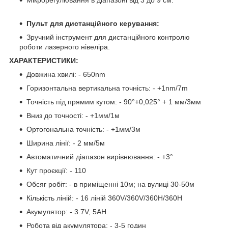
Мікрорегулювання в діапазоні від 3 до 9 см.
Пульт для дистанційного керування:
Зручний інструмент для дистанційного контролю
роботи лазерного нівеліра.
ХАРАКТЕРИСТИКИ:
Довжина хвилі: - 650nm
Горизонтальна вертикальна точність: - +1nm/7m
Точність під прямим кутом: - 90°+0,025° + 1 мм/3мм
Вниз до точності: - +1мм/1м
Ортогональна точність: - +1мм/3м
Ширина лінії: - 2 мм/5м
Автоматичний діапазон вирівнювання: - +3°
Кут проєкції: - 110
Обсяг робіт: - в приміщенні 10м; на вулиці 30-50м
Кількість ліній: - 16 ліній 360V/360V/360H/360H
Акумулятор: - 3.7V, 5AH
Робота від акумулятора: - 3-5 годин