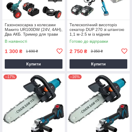
Газонокосарка з колесами
Телескопічний висоторіз
Макито UR100DW (24V, 4AH),
секатор DUP 270 зі штангою
Два АКБ. Тример для трави
1,1 м-2.5 м із мідним
двигуном
В наявності
Готово до відправки
1 300
2 750
₴
₴
1 690 ₴
3 350 ₴
Купити
Купити
–17%
–16%