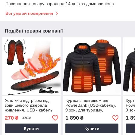
Повернення товару впродовж 14 днів за домовленістю
Всі умови повернення
Подібні товари компанії
Устілки з підігрівом від
Куртка з підігрівом від
Курт
зовнішнього джерела
PowerBank (USB-кабель).
Powe
живлення, USB - кабель
9 зон, для туризму,
9 зо
145 див. Всі розміри
риболовлі, активного
рибо
270
1 890
1 8
₴
₴
370 ₴
відпочинку, розмір 4XL
відп
Купити
Купити