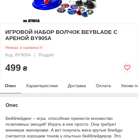
ИГРОВОЙ НАБОР ВОЛЧОК BEYBLADE С
АРЕНОЙ BY905A
Немає в наявності
Код: BY905A
Роздріб
499
₴
Опис
Характеристики
Доставка
Оплата
Умови п
Опис
Бейблейдинг – игра, способная принести множество
позитивных эмоций! Играть в нее просто. Она требует
минимум экипировки. А вот покупать мега крутые блейды
считается хорошим тоном у опытных бейблейдеров. Это