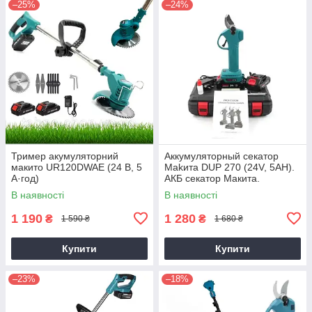
–25%
–24%
Тример акумуляторний
Аккумуляторный секатор
макито UR120DWAE (24 В, 5
Makита DUP 270 (24V, 5AH).
А·год)
АКБ секатор Макита.
Электросекатор
В наявності
В наявності
1 190
1 280
₴
₴
1 590 ₴
1 680 ₴
Купити
Купити
–23%
–18%