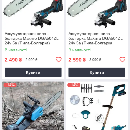
Аккумуляторная пила -
Аккумуляторная пила -
болгарка Mакито DGA504ZL
болгарка Makитa DGA504ZL
24v 5a (Пила-Болгарка)
24v 5a (Пила-Болгарка
Макита)
В наявності
В наявності
2 490
2 590
₴
₴
2 990 ₴
3 090 ₴
Купити
Купити
–14%
–14%