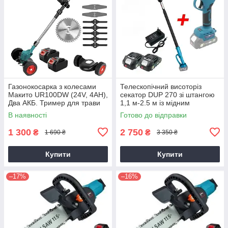
Газонокосарка з колесами
Телескопічний висоторіз
Макито UR100DW (24V, 4AH),
секатор DUP 270 зі штангою
Два АКБ. Тример для трави
1,1 м-2.5 м із мідним
двигуном
В наявності
Готово до відправки
1 300
2 750
₴
₴
1 690 ₴
3 350 ₴
Купити
Купити
–17%
–16%