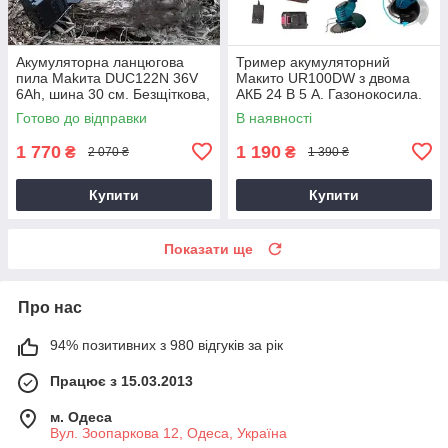
Акумуляторна ланцюгова
Тример акумуляторний
пила Makита DUC122N 36V
Макито UR100DW з двома
6Ah, шина 30 см. Безщіткова,
АКБ 24 В 5 А. Газонокосила.
Змащення ланцюга.
Готово до відправки
В наявності
1 770
1 190
₴
₴
2 070 ₴
1 390 ₴
Купити
Купити
Показати ще
Про нас
94% позитивних з 980 відгуків за рік
Працює з 15.03.2013
м. Одеса
Вул. Зоопаркова 12, Одеса, Україна