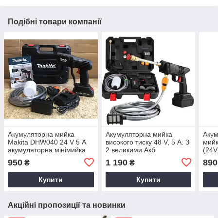
Подібні товари компанії
Акумуляторна мийка
Акумуляторна мийка
Акум
Makita DHW040 24 V 5 А
високого тиску 48 V, 5 А. З
мий
акумуляторна мінімийка
2 великими Акб
(24V
мий
950
1 190
890
₴
₴
Купити
Купити
Акційні пропозиції та новинки