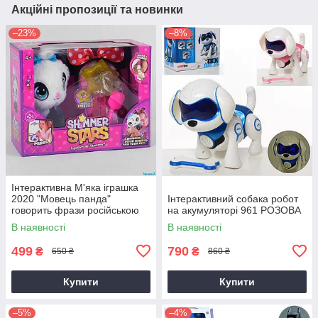
Акційні пропозиції та новинки
–23%
–8%
Інтерактивна М'яка іграшка
2020 "Мовець панда"
Інтерактивний собака робот
говорить фрази російською
на акумуляторі 961 РОЗОВА
мовою, в коробці
В наявності
В наявності
499
790
₴
₴
650 ₴
860 ₴
Купити
Купити
–5%
–4%