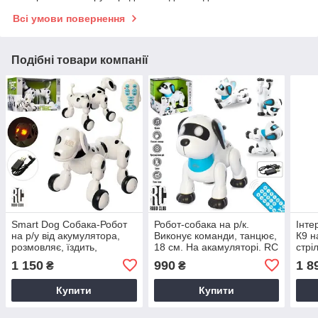
Всі умови повернення
Подібні товари компанії
Smart Dog Собака-Робот
Робот-собака на р/к.
Інте
на р/у від акумулятора,
Виконує команди, танцює,
К9 н
розмовляє, їздить,
18 см. На акамуляторі. RC
стрі
танцює. 0006
0009
1 150
990
1 8
₴
₴
Купити
Купити