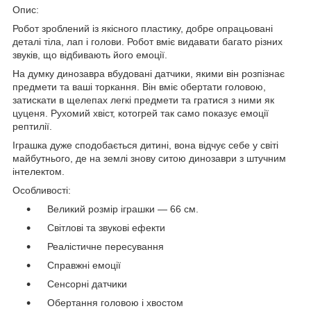
Опис:
Робот зроблений із якісного пластику, добре опрацьовані
деталі тіла, лап і голови. Робот вміє видавати багато різних
звуків, що відбивають його емоції.
На думку динозавра вбудовані датчики, якими він розпізнає
предмети та ваші торкання. Він вміє обертати головою,
затискати в щелепах легкі предмети та гратися з ними як
цуценя. Рухомий хвіст, котогрей так само показує емоції
рептилії.
Іграшка дуже сподобається дитині, вона відчує себе у світі
майбутнього, де на землі знову ситою динозаври з штучним
інтелектом.
Особливості:
Великий розмір іграшки — 66 см.
Світлові та звукові ефекти
Реалістичне пересування
Справжні емоції
Сенсорні датчики
Обертання головою і хвостом