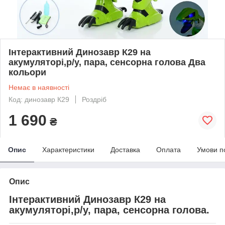
Інтерактивний Динозавр К29 на
акумуляторі,р/у, пара, сенсорна голова Два
кольори
Немає в наявності
Код: динозавр К29
Роздріб
1 690
₴
Опис
Характеристики
Доставка
Оплата
Умови п
Опис
Інтерактивний Динозавр К29 на
акумуляторі,р/у, пара, сенсорна голова.