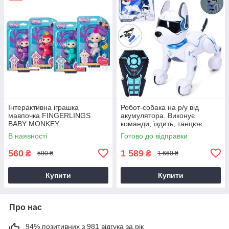
Інтерактивна іграшка
Робот-собака на р/у від
мавпочка FINGERLINGS
акумулятора. Виконує
BABY MONKEY
команди, їздить, танцює.
А001
В наявності
Готово до відправки
560
1 589
₴
₴
590 ₴
1 660 ₴
Купити
Купити
Про нас
94% позитивних з 981 відгука за рік