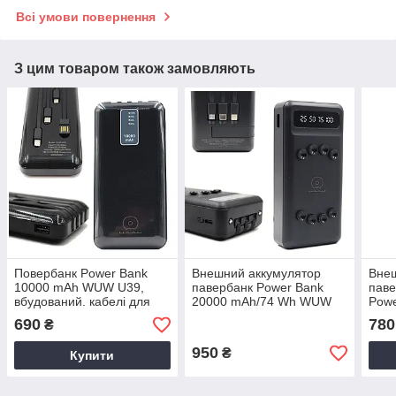
Всі умови повернення
З цим товаром також замовляють
Повербанк Power Bank
Внешний аккумулятор
Внеш
10000 mAh WUW U39,
павербанк Power Bank
паве
вбудований. кабелі для
20000 mAh/74 Wh WUW
Powe
заряджання, світловий
U44, вбуд. кабелі для
мАч
690
780
₴
індикатор
зарядки, ліхтарик
950
₴
Купити