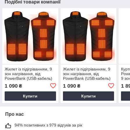
Подібні товари компанії
Жилет із підігріванням, 9
Жилет із підігріванням, 9
Курт
зон нагрівання, від
зон нагрівання, від
Powe
PowerBank (USB-кабель)
PowerBank (USB-кабель)
9 зо
для туризму, риболовлі,
для туризму, риболовлі,
рибо
1 090
1 090
1 8
₴
₴
відпочинку, XL
відпочинку, 6XL
відп
Купити
Купити
Про нас
94% позитивних з 979 відгуків за рік