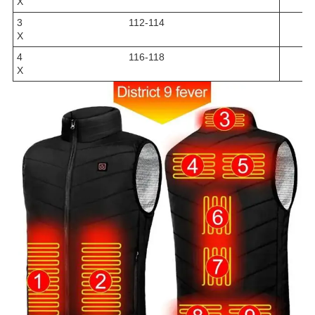
X
3
112-114
X
4
116-118
Х