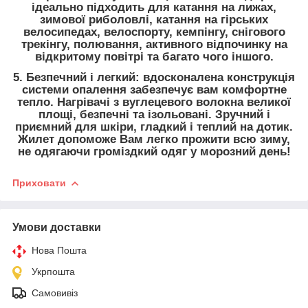
ідеально підходить для катання на лижах,
зимової риболовлі, катання на гірських
велосипедах, велоспорту, кемпінгу, снігового
трекінгу, полювання, активного відпочинку на
відкритому повітрі та багато чого іншого.
5. Безпечний і легкий: вдосконалена конструкція
системи опалення забезпечує вам комфортне
тепло. Нагрівачі з вуглецевого волокна великої
площі, безпечні та ізольовані. Зручний і
приємний для шкіри, гладкий і теплий на дотик.
Жилет допоможе Вам легко прожити всю зиму,
не одягаючи громіздкий одяг у морозний день!
Приховати
Умови доставки
Нова Пошта
Укрпошта
Самовивіз