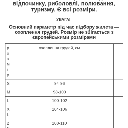
відпочинку, риболовлі, полювання,
туризму. Є всі розміри.
УВАГА!
Основний параметр під час підбору жилета —
охоплення грудей. Розмір не збігається з
європейськими розмірами
р
охоплення грудей, см
о
з
м
і
р
S
94-96
M
98-100
L
100-102
X
104-106
L
2
108-110