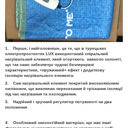
1.
Перше, і найголовніше, це те, що в турецьких
електропростистях
LUX
використаний спіральний
нагрівальний елемент, який огортають навколо склоніті,
що так само забезпечує чудові безперервні
характеристики, «пружинний» ефект і додаткову
ізоляцію нагрівального елемента.
2.
Сам нагрівальний елемент покритий високоякісним
силіконом, що виключає пересихання й тріскання ізоляції
під час нагрівання та охолодження.
3.
Надійний і зручний регулятор потужності на два
положення
4.
Особливий зносостійкий матеріал
, що має такі