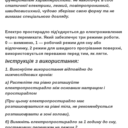
функціональні характеристики: не накопичує в собі
статичної електрики, легкий, повітропроникний,
швидковисихний, чудово зберігає свою форму та не
вимагає спеціального догляду.
Електро простирадло під'єднується до електроживлення
через перемикати. Який забезпечує три режими роботи.
0 — вимкнено, 1 — робочий режим для сну або
відпочинку, 2 режим для швидкого прогрівання поверхні,
використовується переважно перед тим, як лягти.
Інструкція з використання:
1. Виконуйте використання відповідно до
нижчеслідкових кроків:
а) Растеліте та рівно розташуйте
електропростирадло між основним матрацом і
простирадлом
(При цьому електропростирадло має
розташовуватися на рівні тіла, не рекомендується
розташовувати в зоні голови),
б) Вимкніть електропростирадло за 1 годину до сну,
поставивши перемикач на режим 2.