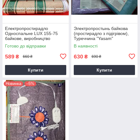
Електропростирадло
Электропростынь байкова
Односпальне LUX 155-75
(простирадло з підігрівом),
байкове, виробництво
Туреччина "Yasam"
Туреччина
120см-160см (полуторне)
Готово до відправки
В наявності
589
630
₴
₴
660 ₴
690 ₴
Купити
Купити
Новинка
–5%