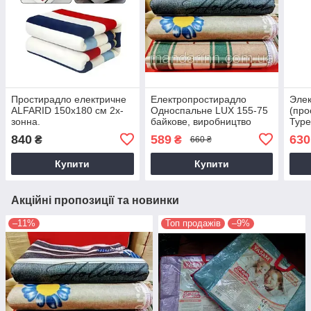
Простирадло електричне
Електропростирадло
Элек
ALFARID 150х180 см 2х-
Односпальне LUX 155-75
(про
зонна.
байкове, виробництво
Туре
Електропростирадло
Туреччина
120с
840
589
630
₴
₴
660 ₴
двоспальне
Купити
Купити
Акційні пропозиції та новинки
–11%
Топ продажів
–9%