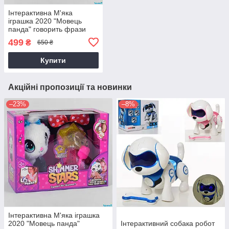
Інтерактивна М'яка
іграшка 2020 "Мовець
панда" говорить фрази
російською мовою, в
499
₴
650 ₴
коробці
Купити
Акційні пропозиції та новинки
–23%
–8%
Інтерактивна М'яка іграшка
2020 "Мовець панда"
Інтерактивний собака робот