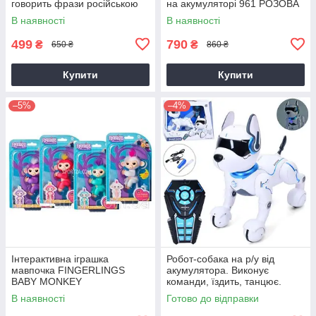
говорить фрази російською
на акумуляторі 961 РОЗОВА
мовою, в коробці
В наявності
В наявності
499
790
₴
₴
650 ₴
860 ₴
Купити
Купити
–5%
–4%
Інтерактивна іграшка
Робот-собака на р/у від
мавпочка FINGERLINGS
акумулятора. Виконує
BABY MONKEY
команди, їздить, танцює.
А001
В наявності
Готово до відправки