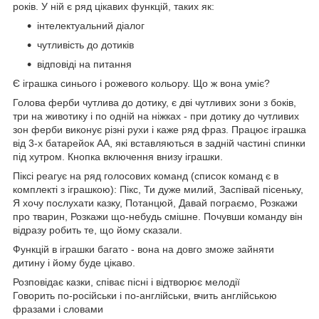
років. У ній є ряд цікавих функцій, таких як:
інтелектуальний діалог
чутливість до дотиків
відповіді на питання
Є іграшка синього і рожевого кольору. Що ж вона уміє?
Голова ферби чутлива до дотику, є дві чутливих зони з боків,
три на животику і по одній на ніжках - при дотику до чутливих
зон ферби виконує різні рухи і каже ряд фраз. Працює іграшка
від 3-х батарейок АА, які вставляються в задній частині спинки
під хутром. Кнопка включення внизу іграшки.
Піксі реагує на ряд голосових команд (список команд є в
комплекті з іграшкою): Пікс, Ти дуже милий, Заспівай пісеньку,
Я хочу послухати казку, Потанцюй, Давай пограємо, Розкажи
про тварин, Розкажи що-небудь смішне. Почувши команду він
відразу робить те, що йому сказали.
Функцій в іграшки багато - вона на довго зможе зайняти
дитину і йому буде цікаво.
Розповідає казки, співає пісні і відтворює мелодії
Говорить по-російськи і по-англійськи, вчить англійською
фразами і словами