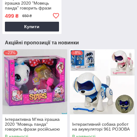
іграшка 2020 "Мовець
панда" говорить фрази
російською мовою, в
499
₴
650 ₴
коробці
Купити
Акційні пропозиції та новинки
–23%
–8%
Інтерактивна М'яка іграшка
2020 "Мовець панда"
Інтерактивний собака робот
говорить фрази російською
на акумуляторі 961 РОЗОВА
мовою, в коробці
В наявності
В наявності