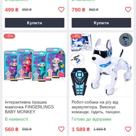
499
790
₴
₴
650 ₴
860 ₴
Купити
Купити
–5%
–4%
Інтерактивна іграшка
Робот-собака на р/у від
мавпочка FINGERLINGS
акумулятора. Виконує
BABY MONKEY
команди, їздить, танцює.
А001
В наявності
Готово до відправки
560
1 589
₴
₴
590 ₴
1 660 ₴