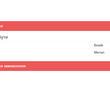
ки
бути
Білий
Метал
ля замовлення