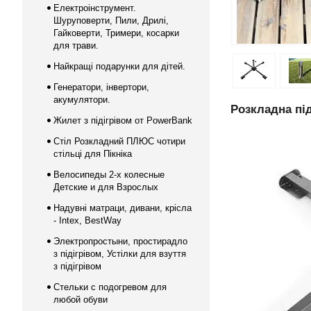
Електроінструмент.
Шуруповерти, Пили, Дрилі,
Гайковерти, Тримери, косарки
для трави.
Найкращі подарунки для дітей.
Генератори, інвертори,
акумулятори.
Розкладна під
Жилет з підігрівом от PowerBank
Стіл Розкладний ПЛЮС чотири
стільці для Пікніка
Велосипеды 2-х колесные
Детские и для Взрослых
Надувні матраци, дивани, крісла
- Intex, BestWay
Электропростыни, простирадло
з підігрівом, Устілки для взуття
з підігрівом
Стельки с подогревом для
любой обуви