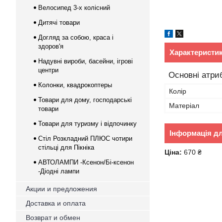
Велосипед 3-х колісний
Дитячі товари
Догляд за собою, краса і
здоров'я
Характеристи
Надувні вироби, басейни, ігрові
центри
Основні атри
Колонки, квадрокоптеры
Колір
Товари для дому, господарські
Матеріал
товари
Товари для туризму і відпочинку
Інформація д
Стіл Розкладний ПЛЮС чотири
стільці для Пікніка
Ціна:
670 ₴
АВТОЛАМПИ -Ксенон/Бі-ксенон
-Діодні лампи
Акции и предложения
Доставка и оплата
Возврат и обмен