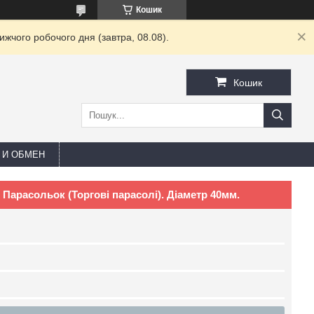
Кошик
жчого робочого дня (завтра, 08.08).
Кошик
 И ОБМЕН
Парасольок (Торгові парасолі). Діаметр 40мм.