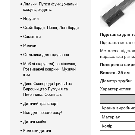
Ляльки, Пупси функціональні,
кажуть, ходять.
Игрушки
Скейтборди, Пенні, Лонгборди
Підставка для т
Самокати
Підставка метале
Ролики
Металева підстав
Стільчики для годування
парасольки різних
Мобілі (каруселі) на ліжечко,
Поперечна шири
Розвиваючі коврики, Музичні
Висота: 35 см
ігри
Діаметр труби:
Диво Сковорода Гриль Газ.
Характеристики
Виробництво Румунія та
Німеччина. Оригінал.
Дитячий транспорт
Країна виробник
Все для нового року!
Матеріал
Дитячі меблі
Колір
Коляски дитячі