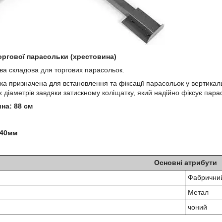
оргової парасольки (хрестовина)
ва складова для торгових парасольок.
ка призначена для встановлення та фіксації парасольок у вертикал
 діаметрів завдяки затискному коліщатку, який надійно фіксує парас
на: 88 см
 40мм
Основні атрибути
Фабрични
Метал
чоний