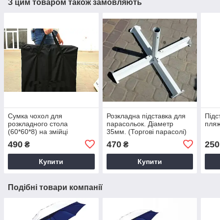
З цим товаром також замовляють
Сумка чохол для
Розкладна підставка для
Підс
розкладного стола
парасольок. Діаметр
пляж
(60*60*8) на змійці
35мм. (Торгові парасолі)
490
470
250
₴
₴
Купити
Купити
Подібні товари компанії