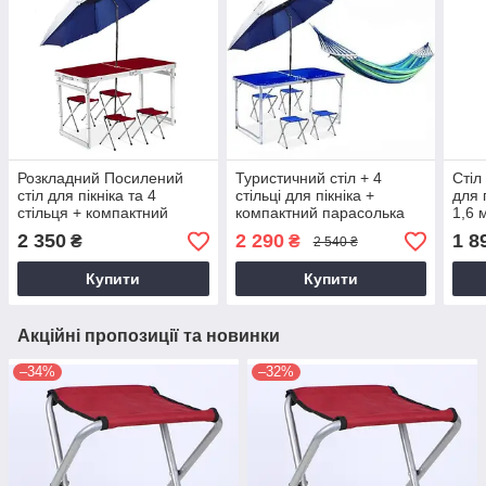
Розкладний Посилений
Туристичний стіл + 4
Стіл
стіл для пікніка та 4
стільці для пікніка +
для 
стільця + компактний
компактний парасолька
1,6 
міцний парасолька 1,6 м у
1,6 м + гамак (80*190)
комп
2 350
2 290
1 8
₴
₴
2 540 ₴
ПОДАРУНОК!
Купити
Купити
Акційні пропозиції та новинки
–34%
–32%