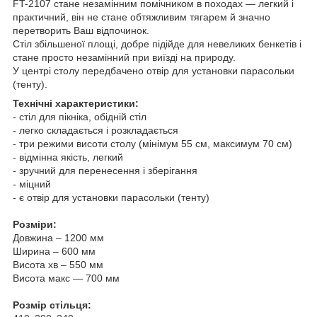
FT-2107 стане незамінним помічником в походах ― легкий і
практичний, він не стане обтяжливим тягарем й значно
перетворить Ваш відпочинок.
Стіл збільшеної площі, добре підійде для невеликих бенкетів і
стане просто незамінний при виїзді на природу.
У центрі столу передбачено отвір для установки парасольки
(тенту).
Технічні характеристики:
- стіл для пікніка, обідній стіл
- легко складається і розкладається
- три режими висоти столу (мінімум 55 см, максимум 70 см)
- відмінна якість, легкий
- зручний для перенесення і зберігання
- міцний
- є отвір для установки парасольки (тенту)
Розміри:
Довжина – 1200 мм
Ширина – 600 мм
Висота хв – 550 мм
Висота макс ― 700 мм
Розмір стільця: