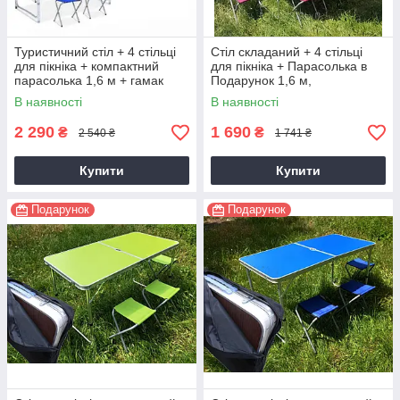
Туристичний стіл + 4 стільці
Стіл складаний + 4 стільці
для пікніка + компактний
для пікніка + Парасолька в
парасолька 1,6 м + гамак
Подарунок 1,6 м,
(80*190)
туристичний столик.
В наявності
В наявності
2 290
1 690
₴
₴
2 540 ₴
1 741 ₴
Купити
Купити
Подарунок
Подарунок