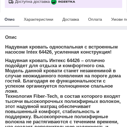
Доступна доставка
Опис
Характеристики
Доставка
Оплата
Умови п
Опис
Надувная кровать односпальная с встроенным
насосом Intex 64426
, усиленная конструкция!
Надувная кровать Интекс 64426 – отлично
подойдет для отдыха и комфортного сна.
Модель данной кровати станет незаменимой в
случае неожиданного появления на пороге дома
гостей. Благодаря ее функциональности с
успехом организуется полноценное спальное
ложе.
Технология Fiber-Tech, в состав которого входят
тысячи высокопрочных полиэфирных волокон,
этот надувной матрац обеспечивает
повышенный комфорт, стабильность и
поддержку. Высокопрочные полиэфирные
волокна не растягиваются с течением времени,
что создает дополнительную надежность и