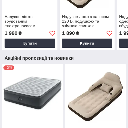
Надувне ліжко з
Надувне ліжко з насосом
Наду
вбудованим
220 В, подушкою та
одно
електронасосом
знімною спинкою
вбуд
(152*203*42 см) Intex
191*99*70 см.
насо
1 990
1 890
1 9
₴
₴
64124
Односпальний.
191-
Купити
Купити
Акційні пропозиції та новинки
–3%