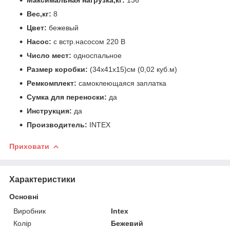
Максимальная нагрузка,кг:
136
Вес,кг:
8
Цвет:
бежевый
Насос:
с встр.насосом 220 В
Число мест:
односпальное
Размер коробки:
(34х41х15)см (0,02 куб.м)
Ремкомплект:
самоклеющаяся заплатка
Сумка для переноски:
да
Инструкция:
да
Производитель:
INTEХ
Приховати
Характеристики
Основні
Виробник
Intex
Колір
Бежевий