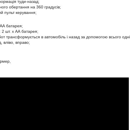
ормація туди-назад;
ного обертання на 360 градусів;
ий пульт керування;
 АА батарея;
 2 шт. х АА батарея;
от трансформується в автомобіль і назад за допомогою всього одніє
, вліво, вправо;
рмер,