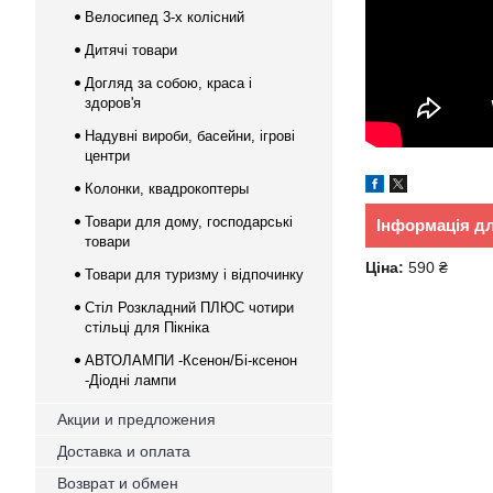
Велосипед 3-х колісний
Дитячі товари
Догляд за собою, краса і
здоров'я
Надувні вироби, басейни, ігрові
центри
Колонки, квадрокоптеры
Товари для дому, господарські
Інформація д
товари
Ціна:
590 ₴
Товари для туризму і відпочинку
Стіл Розкладний ПЛЮС чотири
стільці для Пікніка
АВТОЛАМПИ -Ксенон/Бі-ксенон
-Діодні лампи
Акции и предложения
Доставка и оплата
Возврат и обмен