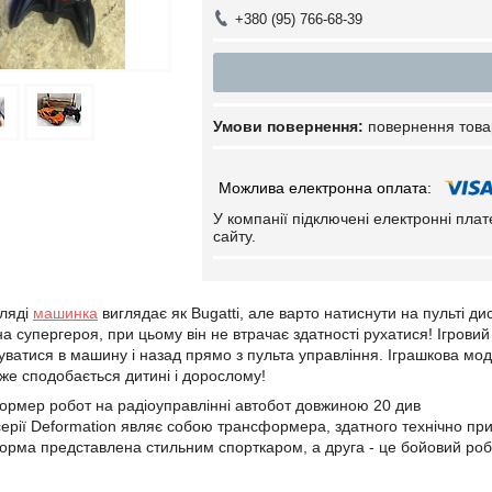
+380 (95) 766-68-39
повернення това
У компанії підключені електронні пла
сайту.
гляді
машинка
виглядає як Bugatti, але варто натиснути на пульті д
а супергероя, при цьому він не втрачає здатності рухатися! Ігрови
атися в машину і назад прямо з пульта управління. Іграшкова моде
же сподобається дитині і дорослому!
рмер робот на радіоуправлінні автобот довжиною 20 див
ерії Deformation являє собою трансформера, здатного технічно при
рма представлена стильним спорткаром, а друга - це бойовий роб