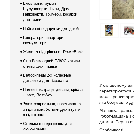
Електроінструмент.
Шуруповерти, Пили, Дрилі,
Гайковерти, Тримери, косарки
для трави.
Найкращі подарунки для дітей.
Генератори, інвертори,
акумулятори.
Жилет з підігрівом от PowerBank
Стіл Розкладний ПЛЮС чотири
стільці для Пікніка
Велосипеды 2-х колесные
Детские и для Взрослых
У складеному ви
Надувні матраци, дивани, крісла
перетворюється н
- Intex, BestWay
може трансформув
яка безумовно ду
Электропростыни, простирадло
з підігрівом, Устілки для взуття
Машинка-трансфо
з підігрівом
Робот-машина з с
дитини. Перша фо
Стельки с подогревом для
любой обуви
Особливості: