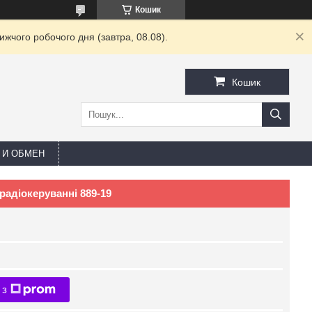
Кошик
жчого робочого дня (завтра, 08.08).
Кошик
 И ОБМЕН
радіокеруванні 889-19
 з