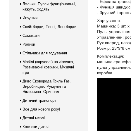
- Ефектна трансф
Ляльки, Пупси функціональні,
- Функція швидкіс
кажуть, ходять.
- Зручний і прост
Игрушки
Харчування:
Машинка: 3 шт. х
Скейтборди, Пенні, Лонгборди
Пульт управління:
Самокати
Управлениеи: роб
Рух вперед, назад
Ролики
Розмір: 23*9*8 см
Стільчики для годування
Комплектація:
машина-трансфо
Мобілі (каруселі) на ліжечко,
Розвиваючі коврики, Музичні
пульт управління,
ігри
коробка.
Диво Сковорода Гриль Газ.
Виробництво Румунія та
Німеччина. Оригінал.
Дитячий транспорт
Все для нового року!
Дитячі меблі
Коляски дитячі