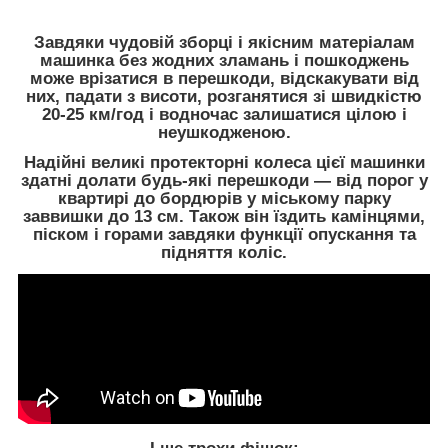
Завдяки чудовій зборці і якісним матеріалам
машинка без жодних зламань і пошкоджень
може врізатися в перешкоди, відскакувати від
них, падати з висоти, розганятися зі швидкістю
20-25 км/год і водночас залишатися цілою і
неушкодженою.
Надійні великі протекторні колеса цієї машинки
здатні долати будь-які перешкоди — від порог у
квартирі до бордюрів у міському парку
заввишки до 13 см. Також він їздить камінцями,
піском і горами завдяки функції опускання та
підняття коліс.