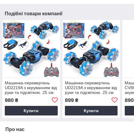
Подібні товари компанії
Машинка-перевертень
Машинка-перевертень
Маш
UD2219A з керуванням від
UD2219A з керуванням від
CV8
руки та підсвіткою. 25 см.
руки та підсвіткою. 25 см
акум
Синя
Червона
від р
980
899
890
₴
₴
ПОМ
Купити
Купити
Про нас