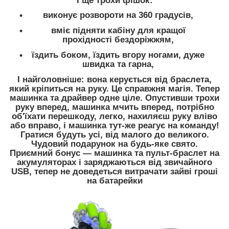
І ще трохи фішок:
виконує розвороти на 360 градусів,
вміє підняти кабіну для кращої
прохідності бездоріжжям,
їздить боком, їздить вгору ногами, дуже
швидка та гарна,
І найголовніше:
вона керується від браслета,
який кріпиться на руку. Це справжня магія. Тепер
машинка та драйвер одне ціле. Опустивши трохи
руку вперед, машинка мчить вперед, потрібно
об'їхати перешкоду, легко, нахиляєш руку вліво
або вправо, і машинка тут-же реагує на команду!
Гратися будуть усі, від малого до великого.
Чудовий подарунок на будь-яке свято.
Приємний бонус — машинка та пульт-браслет на
акумуляторах і заряджаються від звичайного
USB, тепер не доведеться витрачати зайві гроші
на батарейки