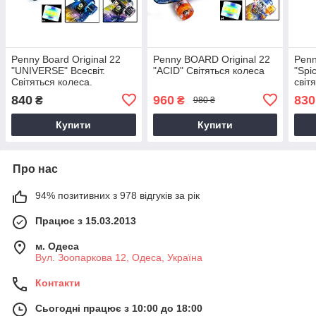
Penny Board Original 22
Penny BOARD Original 22
Penn
"UNIVERSE" Всесвіт.
"ACID" Світяться колеса
"Spi
Світяться колеса.
світ
840
960
830
₴
₴
980 ₴
Купити
Купити
Про нас
94% позитивних з 978 відгуків за рік
Працює з 15.03.2013
м. Одеса
Вул. Зоопаркова 12, Одеса, Україна
Контакти
Сьогодні працює з 10:00 до 18:00