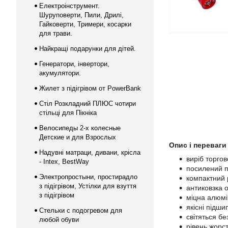
Електроінструмент.
Шуруповерти, Пили, Дрилі,
Гайковерти, Тримери, косарки
для трави.
Найкращі подарунки для дітей.
Генератори, інвертори,
акумулятори.
Жилет з підігрівом от PowerBank
Стіл Розкладний ПЛЮС чотири
стільці для Пікніка
Велосипеды 2-х колесные
Детские и для Взрослых
Опис і переваг
Надувні матраци, дивани, крісла
виріб торгов
- Intex, BestWay
посилений пл
Электропростыни, простирадло
компактний 
з підігрівом, Устілки для взуття
антиковзка 
з підігрівом
міцна алюмін
якісні підш
Стельки с подогревом для
світяться бе
любой обуви
рівень жорст