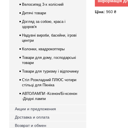
Інформація д
Велосипед 3-х колісний
Ціна:
960 ₴
Дитячі товари
Догляд за собою, краса і
здоров'я
Надувні вироби, басейни, ігрові
центри
Колонки, квадрокоптеры
Товари для дому, господарські
товари
Товари для туризму і відпочинку
Стіл Розкладний ПЛЮС чотири
стільці для Пікніка
АВТОЛАМПИ -Ксенон/Бі-ксенон
-Діодні лампи
Акции и предложения
Доставка и оплата
Возврат и обмен