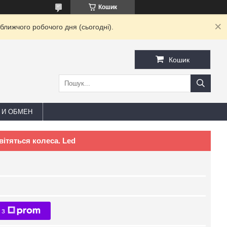
Кошик
ближчого робочого дня (сьогодні).
Кошик
 И ОБМЕН
вітяться колеса. Led
 з