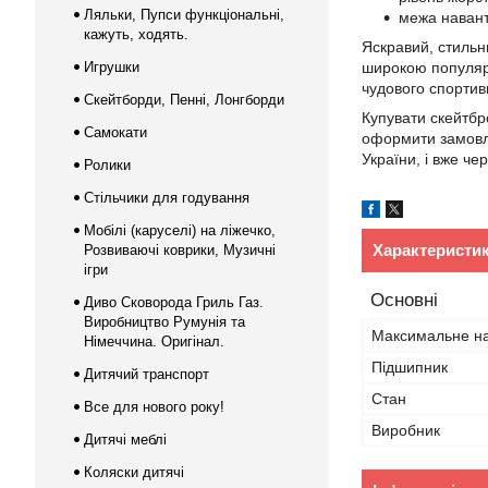
Ляльки, Пупси функціональні,
межа навант
кажуть, ходять.
Яскравий, стильн
Игрушки
широкою популярн
чудового спортив
Скейтборди, Пенні, Лонгборди
Купувати скейтбр
Самокати
оформити замовлен
України, і вже че
Ролики
Стільчики для годування
Мобілі (каруселі) на ліжечко,
Характеристи
Розвиваючі коврики, Музичні
ігри
Основні
Диво Сковорода Гриль Газ.
Виробництво Румунія та
Максимальне н
Німеччина. Оригінал.
Підшипник
Дитячий транспорт
Стан
Все для нового року!
Виробник
Дитячі меблі
Коляски дитячі