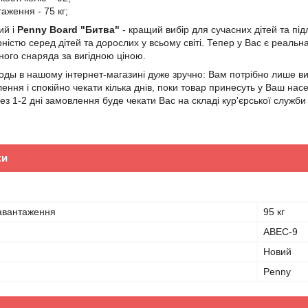
аження - 75 кг;
ий і
Penny Board "Битва"
- кращий вибір для сучасних дітей та підл
істю серед дітей та дорослих у всьому світі. Тепер у Вас є реальна
ного снаряда за вигідною ціною.
оды в нашому інтернет-магазині дуже зручно: Вам потрібно лише ви
ня і спокійно чекати кілька днів, поки товар принесуть у Ваш насе
рез 1-2 дні замовлення буде чекати Вас на складі кур'єрської служби
ки
авантаження
95 кг
ABEC-9
Новий
Penny