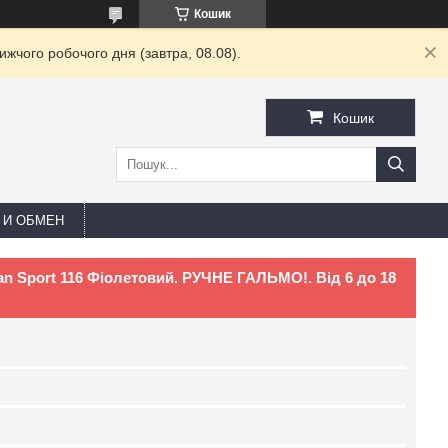
Кошик
жчого робочого дня (завтра, 08.08).
Кошик
 И ОБМЕН
n Sport 116 Фіолетовий. РУЧНЕ ГАЛЬМО!. Від 6 до 18