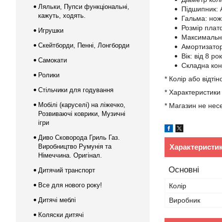
Ляльки, Пупси функціональні,
Підшипник: 
кажуть, ходять.
Гальма: нож
Розмір плат
Игрушки
Максимальне
Скейтборди, Пенні, Лонгборди
Амортизатор:
Вік: від 8 рок
Самокати
Складна конс
Ролики
* Колір або відті
Стільчики для годування
* Характеристики
Мобілі (каруселі) на ліжечко,
* Магазин не несе
Розвиваючі коврики, Музичні
ігри
Диво Сковорода Гриль Газ.
Виробництво Румунія та
Характеристи
Німеччина. Оригінал.
Основні
Дитячий транспорт
Все для нового року!
Колір
Дитячі меблі
Виробник
Коляски дитячі