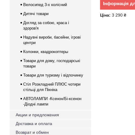
Інформація д
Велосипед 3-х колісний
Дитячі товари
Ціна:
3 290 ₴
Догляд за собою, краса і
здоров'я
Надувні вироби, басейни, ігрові
центри
Колонки, квадрокоптеры
Товари для дому, господарські
товари
Товари для туризму і відпочинку
Стіл Розкладний ПЛЮС чотири
стільці для Пікніка
АВТОЛАМПИ -Ксенон/Бі-ксенон
-Діодні лампи
Акции и предложения
Доставка и оплата
Возврат и обмен