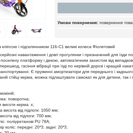
повернення това
з кліпсою і підсклянником 116-C1 великі колеса Фіолетовий
серйозні навантаження і довгі прогулянки і призначений для їзди п
посилену платформу і декою, автоматичним захистом від випадков
ерешкод, гасіння вібрації при їзді по нерівній дорозі і кращий нак
транспортуванні. Є пружинні амортизатори для переднього і заднього
ній стійці керма, можна підлаштувати самокат як для дитини, так і п
люміній;
ма: поворотна;
 висоти керма: є;
 висота від підлоги: 1050 мм;
исота від підлоги: 700 мм;
іс: поліуретанові PU 78A;
р коліс: передні: 20*3; задні: 20*3;
с: 20 см;