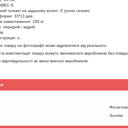
ABEC-9;
ний гальмо на задньому колесі. Є ручне гальмо;
форми: 33*13 див.;
 навантаження: 100 кг;
 передній і задній;
ів;
трукція: є;
нок товару на фотографії може відрізнятися від реального.
 та комплектація товару можуть змінюватися виробником без повід
 відповідальності за зміни внесені виробником.
ки
Фіолетов
Scooter