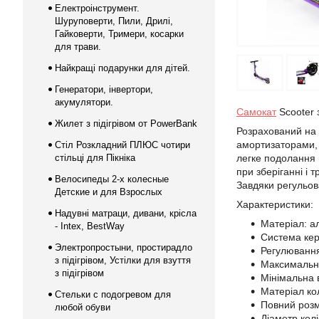
Електроінструмент.
Шуруповерти, Пили, Дрилі,
Гайковерти, Тримери, косарки
для трави.
Найкращі подарунки для дітей.
Генератори, інвертори,
акумулятори.
Самокат
Scooter 
Жилет з підігрівом от PowerBank
Розрахований на 
амортизаторами, 
Стіл Розкладний ПЛЮС чотири
стільці для Пікніка
легке подолання п
при зберіганні і 
Велосипеды 2-х колесные
Завдяки регульова
Детские и для Взрослых
Характеристики:
Надувні матраци, дивани, крісла
Матеріал: а
- Intex, BestWay
Система кер
Электропростыни, простирадло
Регулювання
з підігрівом, Устілки для взуття
Максимальна
з підігрівом
Мінімальна в
Матеріал кол
Стельки с подогревом для
Повний розмі
любой обуви
Діаметр колі