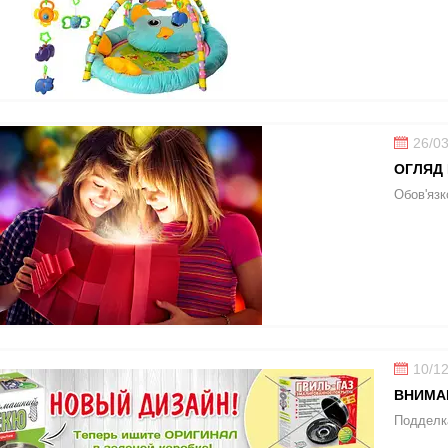
26/0
ОГЛЯД 
Обов'язк
10/1
ВНИМАН
Подделка