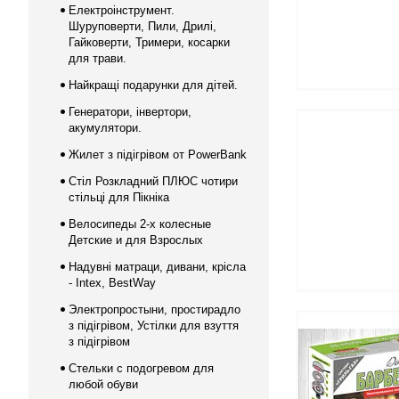
Електроінструмент.
Шуруповерти, Пили, Дрилі,
Гайковерти, Тримери, косарки
для трави.
Найкращі подарунки для дітей.
Генератори, інвертори,
акумулятори.
Жилет з підігрівом от PowerBank
Стіл Розкладний ПЛЮС чотири
стільці для Пікніка
Велосипеды 2-х колесные
Детские и для Взрослых
Надувні матраци, дивани, крісла
- Intex, BestWay
Электропростыни, простирадло
з підігрівом, Устілки для взуття
з підігрівом
Стельки с подогревом для
любой обуви