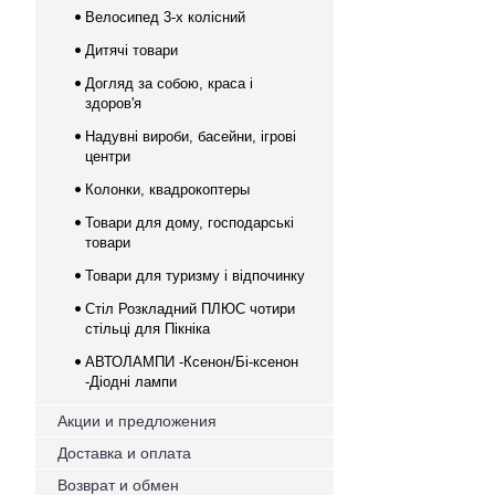
Велосипед 3-х колісний
Дитячі товари
Догляд за собою, краса і
здоров'я
Надувні вироби, басейни, ігрові
центри
Колонки, квадрокоптеры
Товари для дому, господарські
товари
Товари для туризму і відпочинку
Стіл Розкладний ПЛЮС чотири
стільці для Пікніка
АВТОЛАМПИ -Ксенон/Бі-ксенон
-Діодні лампи
Акции и предложения
Доставка и оплата
Возврат и обмен