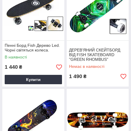
Пенні Борд Fish Дерево Led.
Чорні світяться колеса.
ДЕРЕВ'ЯНИЙ СКЕЙТБОРД
ВІД FISH SKATEBOARD
В наявності
"GREEN RHOMBUS"
1 440
Немає в наявності
₴
1 490
₴
Купити